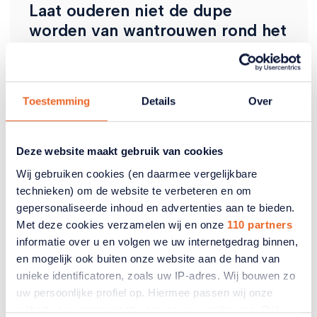
Laat ouderen niet de dupe
worden van wantrouwen rond het
PGB
In allerlei plannen staat het persoonsgebonden
budget (PGB) onder druk. ANBO-PCOB vindt dat
Toestemming
Details
Over
de minister de regels en administratieve
rompslomp rond de PGB moet vereenvoudigen.
Deze website maakt gebruik van cookies
01 juli 2026
Wij gebruiken cookies (en daarmee vergelijkbare
technieken) om de website te verbeteren en om
gepersonaliseerde inhoud en advertenties aan te bieden.
Met deze cookies verzamelen wij en onze
110 partners
informatie over u en volgen we uw internetgedrag binnen,
en mogelijk ook buiten onze website aan de hand van
unieke identificatoren, zoals uw IP-adres. Wij bouwen zo
uw persoonlijke profiel op. Hiermee passen wij onze
website en communicatie aan op uw voorkeuren. Ook