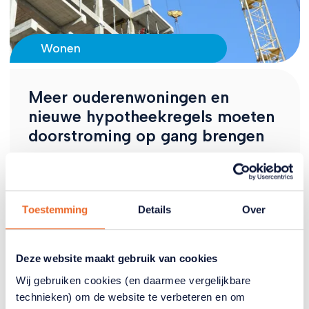
Wonen
Meer ouderenwoningen en
nieuwe hypotheekregels moeten
doorstroming op gang brengen
Nederland heeft snel meer geschikte woningen
voor ouderen nodig. Dat schrijven dagbladen
Trouw en AD op basis van plannen en adviezen over
ouderenhuisvesting. Het gaat niet alleen om
Toestemming
Details
Over
gewone appartementen zonder trap, maar vooral
om woonvormen waar ouderen zelfstandig wonen
en toch hulp, zorg of contact dichtbij hebben. Ook
Deze website maakt gebruik van cookies
aanpassingen van hypotheekregels moeten ervoor
Wij gebruiken cookies (en daarmee vergelijkbare
zorgen dat ouderen makkelijker kunnen verkassen.
technieken) om de website te verbeteren en om