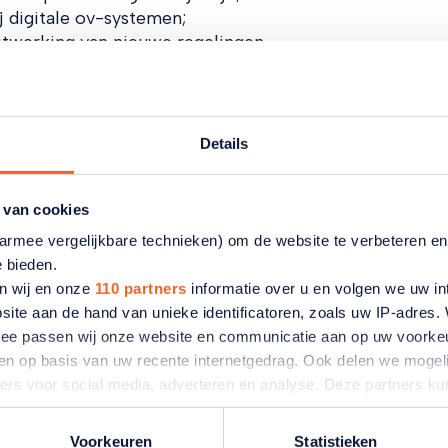
j digitale ov-systemen;
itwerking van nieuwe regelingen.
 voor ouderen staat de introductie van gratis openbaa
1 jaar in heel Nederland. De organisaties benadrukken 
s, maar dat dit niet ten koste mag gaan van de mobilit
Details
openbaar vervoer moet er zijn voor alle generaties.
 van cookies
aarmee vergelijkbare technieken) om de website te verbeteren e
e bieden.
n wij en onze
110 partners
informatie over u en volgen we uw in
laatste
site aan de hand van unieke identificatoren, zoals uw IP-adres
ermee passen wij onze website en communicatie aan op uw voorke
w mailbox
zien op basis van uw recente internetgedrag. Ook delen we mogeli
ners voor social media, adverteren en analyse. Deze partners 
atie die u aan ze heeft verstrekt of die ze hebben verzameld o
kse nieuwsbrief.
ater van gedachten? U kunt uw voorkeuren aanpassen of uw toes
Voorkeuren
Statistieken