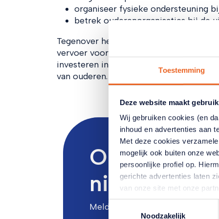
organiseer fysieke ondersteuning bi
betrek ouderenorganisaties bij de u
Tegenover het verdwijnen van de korting
vervoer voor kinderen van 4 tot en met 1
investeren in kinderen een goede keuze i
Toestemming
van ouderen. Betaalbaar en toegankelijk 
Deze website maakt gebruik
Wij gebruiken cookies (en d
inhoud en advertenties aan t
Met deze cookies verzamele
Ontvang het 
mogelijk ook buiten onze web
persoonlijke profiel op. Hi
nieuws in u
gerichte advertenties laten 
van onze site met onze part
combineren met andere inform
Toestemmingsselectie
Meld u aan voor onze maandelij
hun services. Verandert u l
Noodzakelijk