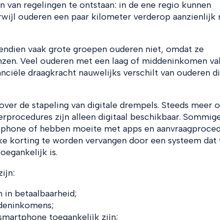
n van regelingen te ontstaan: in de ene regio kunnen
erwijl ouderen een paar kilometer verderop aanzienlijk
endien vaak grote groepen ouderen niet, omdat ze
nzen. Veel ouderen met een laag of middeninkomen va
anciële draagkracht nauwelijks verschilt van ouderen d
ver de stapeling van digitale drempels. Steeds meer 
rprocedures zijn alleen digitaal beschikbaar. Sommig
tphone of hebben moeite met apps en aanvraagproced
ke korting te worden vervangen door een systeem dat
oegankelijk is.
ijn:
 in betaalbaarheid;
ddeninkomens;
martphone toegankelijk zijn;