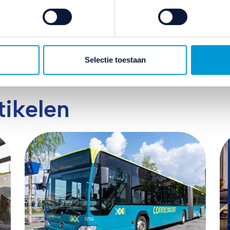
e linksonder.
ivacybeleid
en
cookiebeleid
.
Selectie toestaan
tikelen