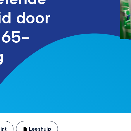
id door
 65-
g
int
Leeshulp