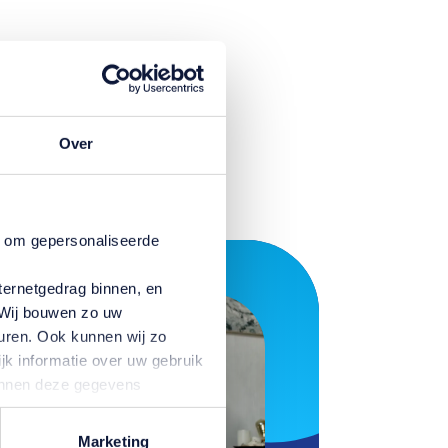
r
dat
eit
Over
n om gepersonaliseerde
ternetgedrag binnen, en
. Wij bouwen zo uw
uren. Ook kunnen wij zo
jk informatie over uw gebruik
kunnen deze gegevens
p basis van uw gebruik van
temming intrekken door te
Marketing