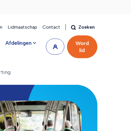
en
Lidmaatschap
Contact
Zoeken
Afdelingen
Word
lid
rting