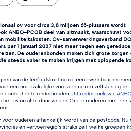
gionaal ov voor circa 3,8 miljoen 65‑plussers wordt
r ook ANBO-PCOB deel van uitmaakt, waarschuwt vo
 van mobiliteitskosten. Ov-samenwerkingsverband D
s per 1 januari 2027 niet meer tegen een gereduce
 reizen. De ouderenbonden maken zich grote zorgen 
die steeds vaker te maken krijgen met oplopende k
ijnen van de leeftijdskorting op een kwetsbaar momen
maar een noodzakelijke voorziening om zelfstandig te
ale contacten te onderhouden.
Uit onderzoek van ANB
n het ov nu al te duur vinden. Onder ouderen met een 
ent.
v voor ouderen afhankelijk wordt van de postcode. Nu 
ovincies en vervoerregio’s straks zelf welke groepen k