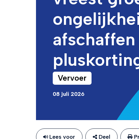
ongelijkhe
afschaffen
pluskortin
Vervoer
08 juli 2026
Lees voor
Deel
Pr