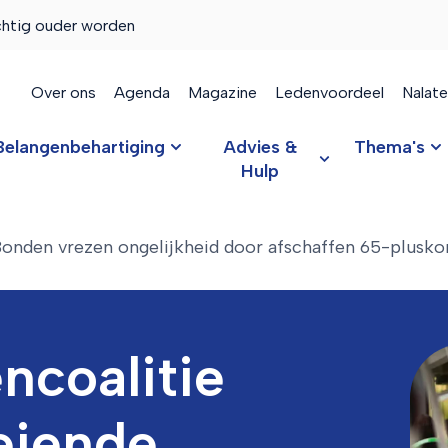
chtig ouder worden
Over ons
Agenda
Magazine
Ledenvoordeel
Nalat
Belangenbehartiging
Advies &
Thema's
Hulp
onden vrezen ongelijkheid door afschaffen 65-plusko
ncoalitie
eiende