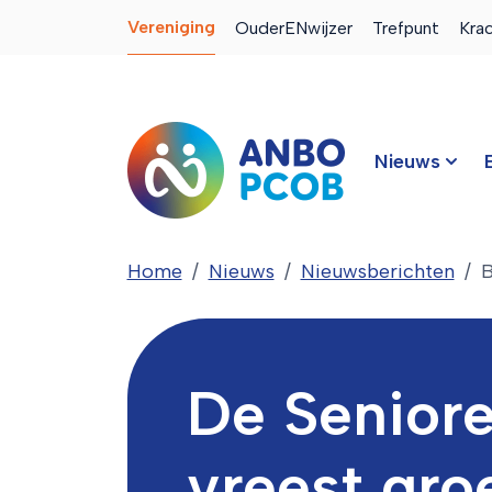
Vereniging
OuderENwijzer
Trefpunt
Kra
Nieuws
Home
Nieuws
Nieuwsberichten
B
De Seniore
vreest gro