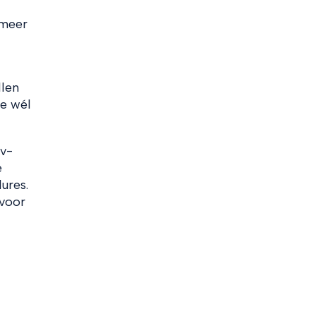
 meer
llen
ie wél
ov-
e
ures.
 voor