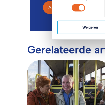
klikken op het blauwe icoontj
Aanmelden
Lees hierover meer in ons
pr
Weigeren
Gerelateerde ar