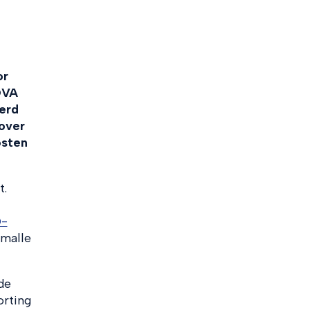
or
OVA
erd
over
osten
t.
O-
smalle
de
orting