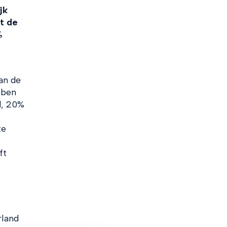
jk
it de
%
an de
bben
d, 20%
te
ft
rland