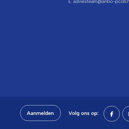
E: adviesteam@anbo-pcob.n
Aanmelden
Volg ons op: