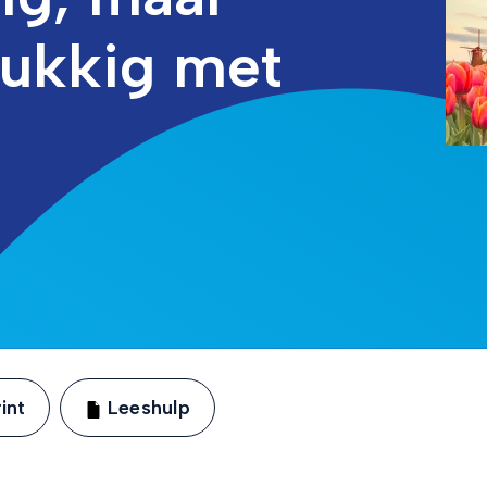
lukkig met
int
Leeshulp