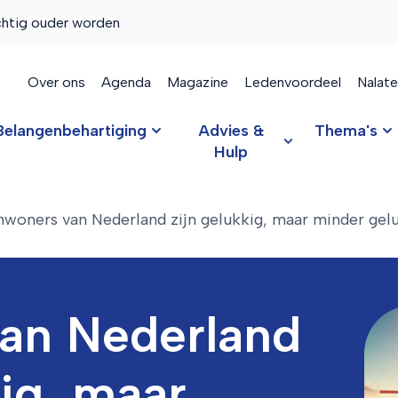
chtig ouder worden
Over ons
Agenda
Magazine
Ledenvoordeel
Nalat
Belangenbehartiging
Advies &
Thema's
Hulp
nwoners van Nederland zijn gelukkig, maar minder gel
van Nederland
kig, maar