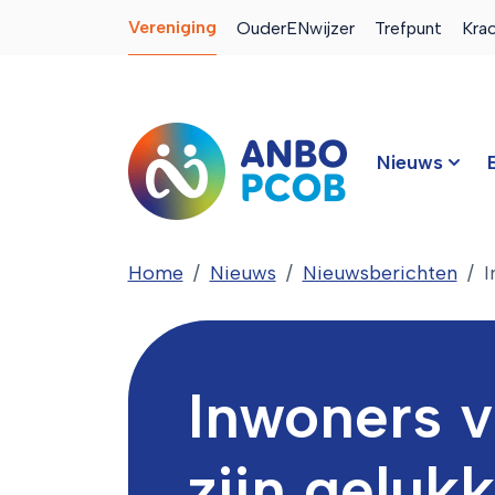
Vereniging
OuderENwijzer
Trefpunt
Kra
Nieuws
Home
Nieuws
Nieuwsberichten
I
Inwoners 
zijn geluk