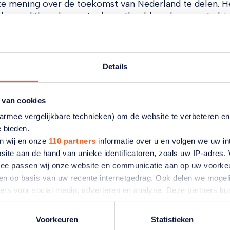
ke mening over de toekomst van Nederland te delen. H
d mogelijk gedragen toekomstbeeld en deze aan te bi
 zorgen voor een gedeeld beeld van de uitdagingen en
dities in 2014 en 2020 hebben in totaal ruim 270.000
even.
Details
eschikbaar op
www.namensnederland.nl
 van cookies
aarmee vergelijkbare technieken) om de website te verbeteren e
tikelen
e bieden.
n wij en onze
110 partners
informatie over u en volgen we uw in
site aan de hand van unieke identificatoren, zoals uw IP-adres
ermee passen wij onze website en communicatie aan op uw voorke
zien op basis van uw recente internetgedrag. Ook delen we mogeli
ners voor social media, adverteren en analyse. Deze partners 
atie die u aan ze heeft verstrekt of die ze hebben verzameld o
ater van gedachten? U kunt uw voorkeuren aanpassen of uw toes
Voorkeuren
Statistieken
e linksonder.