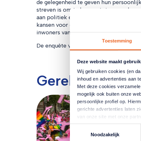
de gelegenheid te geven hun persoonlij
streven is om te komen tot een zo bree
aan politiek en beleidsmakers om zo te
kansen voor ons land. Tijdens eerdere e
inwoners van Nederland hun mening geg
Toestemming
De enquête van Namens Nederland is b
Deze website maakt gebruik
Wij gebruiken cookies (en d
Gerelateerde ar
inhoud en advertenties aan t
Met deze cookies verzamele
mogelijk ook buiten onze web
persoonlijke profiel op. Hi
gerichte advertenties laten 
van onze site met onze part
combineren met andere inform
Toestemmingsselectie
hun services. Verandert u l
Noodzakelijk
klikken op het blauwe icoontj