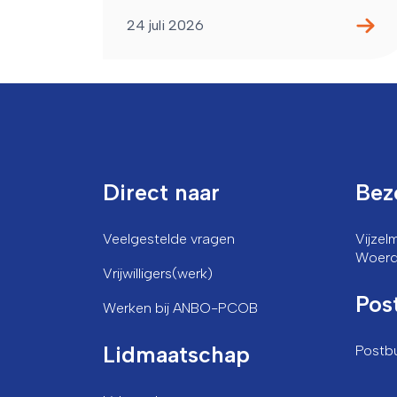
24 juli 2026
Direct naar
Bez
Veelgestelde vragen
Vijze
Woer
Vrijwilligers(werk)
Pos
Werken bij ANBO-PCOB
Lidmaatschap
Postb