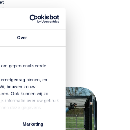
et
eden
Over
n om gepersonaliseerde
ternetgedrag binnen, en
. Wij bouwen zo uw
uren. Ook kunnen wij zo
jk informatie over uw gebruik
kunnen deze gegevens
p basis van uw gebruik van
temming intrekken door te
Marketing