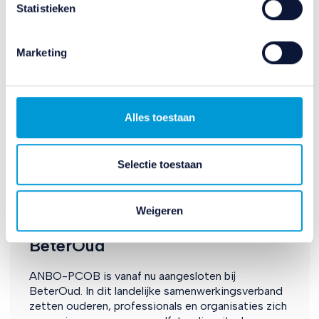
verzameld op basis van uw gebruik van hun services.
Statistieken
Verandert u later van gedachten? U kunt uw voorkeuren
aanpassen of uw toestemming intrekken door te klikken
Marketing
op het blauwe icoontje linksonder.
Lees hierover meer in ons
privacybeleid
en
cookiebeleid
.
Alles toestaan
Selectie toestaan
Ouderenzorg en gezondheid
Weigeren
ANBO-PCOB sluit zich aan bij
BeterOud
ANBO-PCOB is vanaf nu aangesloten bij
BeterOud. In dit landelijke samenwerkingsverband
zetten ouderen, professionals en organisaties zich