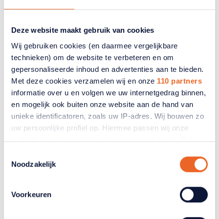
Seniorencoalitie ziet
Deze website maakt gebruik van cookies
aangenomen motie als stap in
Wij gebruiken cookies (en daarmee vergelijkbare
goede richting en blijft bij de
technieken) om de website te verbeteren en om
minister aandringen op
gepersonaliseerde inhoud en advertenties aan te bieden.
uitvoering
Met deze cookies verzamelen wij en onze
110 partners
informatie over u en volgen we uw internetgedrag binnen,
De Tweede Kamer heeft zich achter het plan van
en mogelijk ook buiten onze website aan de hand van
50Plus en PRO geschaard om
unieke identificatoren, zoals uw IP-adres. Wij bouwen zo
verpleeghuisbewoners met een Wlz-indicatie vanaf
uw persoonlijke profiel op. Hiermee passen wij onze
2027 gratis te laten beschikken over het
gordelroosvaccin.
website en communicatie aan op uw voorkeuren. Ook
kunnen wij zo gerichte advertenties laten zien op basis
Toestemmingsselectie
van uw recente internetgedrag. Ook delen we mogelijk
16 juni 2026
Noodzakelijk
informatie over uw gebruik van onze site met onze
partners voor social media, adverteren en analyse. Deze
Voorkeuren
partners kunnen deze gegevens combineren met andere
informatie die u aan ze heeft verstrekt of die ze hebben