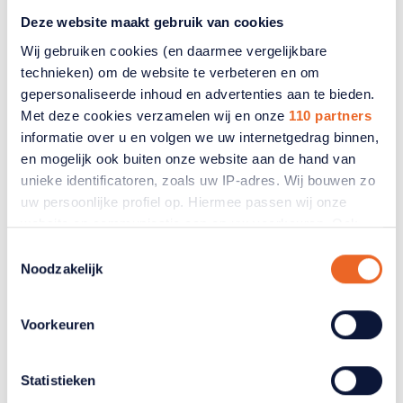
Gerelateerde artikelen
Deze website maakt gebruik van cookies
Wij gebruiken cookies (en daarmee vergelijkbare
technieken) om de website te verbeteren en om
gepersonaliseerde inhoud en advertenties aan te bieden.
Met deze cookies verzamelen wij en onze
110 partners
informatie over u en volgen we uw internetgedrag binnen,
en mogelijk ook buiten onze website aan de hand van
unieke identificatoren, zoals uw IP-adres. Wij bouwen zo
uw persoonlijke profiel op. Hiermee passen wij onze
website en communicatie aan op uw voorkeuren. Ook
kunnen wij zo gerichte advertenties laten zien op basis
Toestemmingsselectie
van uw recente internetgedrag. Ook delen we mogelijk
Noodzakelijk
informatie over uw gebruik van onze site met onze
partners voor social media, adverteren en analyse. Deze
Gordelroos
Voorkeuren
partners kunnen deze gegevens combineren met andere
informatie die u aan ze heeft verstrekt of die ze hebben
Seniorencoalitie ziet
verzameld op basis van uw gebruik van hun services.
Statistieken
Verandert u later van gedachten? U kunt uw voorkeuren