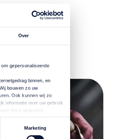
Over
n om gepersonaliseerde
ternetgedrag binnen, en
. Wij bouwen zo uw
uren. Ook kunnen wij zo
jk informatie over uw gebruik
kunnen deze gegevens
p basis van uw gebruik van
temming intrekken door te
Marketing