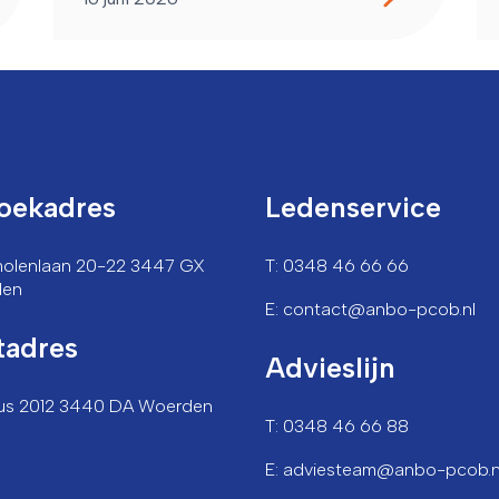
oekadres
Ledenservice
lmolenlaan 20-22 3447 GX
T: 0348 46 66 66
den
E: contact@anbo-pcob.nl
tadres
Advieslijn
us 2012 3440 DA Woerden
T: 0348 46 66 88
E: adviesteam@anbo-pcob.n