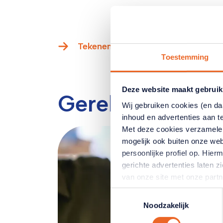
Tekenen kan hier
Toestemming
Deze website maakt gebruik
Gerelateerde ar
Wij gebruiken cookies (en d
inhoud en advertenties aan t
Met deze cookies verzamele
mogelijk ook buiten onze web
persoonlijke profiel op. Hi
gerichte advertenties laten 
van onze site met onze part
combineren met andere inform
Toestemmingsselectie
hun services. Verandert u l
Noodzakelijk
klikken op het blauwe icoontj