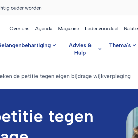
chtig ouder worden
Over ons
Agenda
Magazine
Ledenvoordeel
Nalat
Belangenbehartiging
Advies &
Thema's
Hulp
eken de petitie tegen eigen bijdrage wijkverpleging
etitie tegen
rage