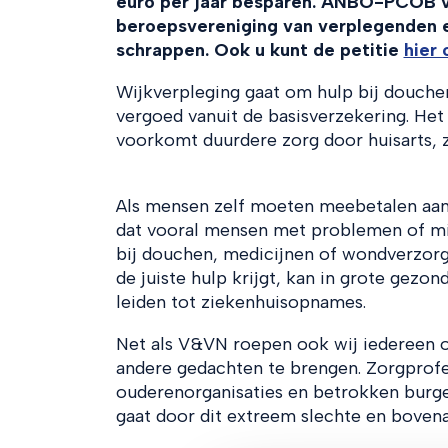
euro per jaar besparen. ANBO-PCOB vi
beroepsvereniging van verplegenden 
schrappen. Ook u kunt de petitie
hier
Wijkverpleging gaat om hulp bij douch
vergoed vanuit de basisverzekering. Het
voorkomt duurdere zorg door huisarts, z
Als mensen zelf moeten meebetalen aan d
dat vooral mensen met problemen of min
bij douchen, medicijnen of wondverzorgi
de juiste hulp krijgt, kan in grote gez
leiden tot ziekenhuisopnames.
Net als V&VN roepen ook wij iedereen op
andere gedachten te brengen. Zorgprofes
ouderenorganisaties en betrokken burge
gaat door dit extreem slechte en bovenal