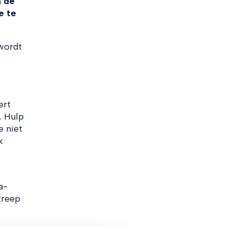
n de
e te
wordt
ert
. Hulp
e niet
k
a-
treep