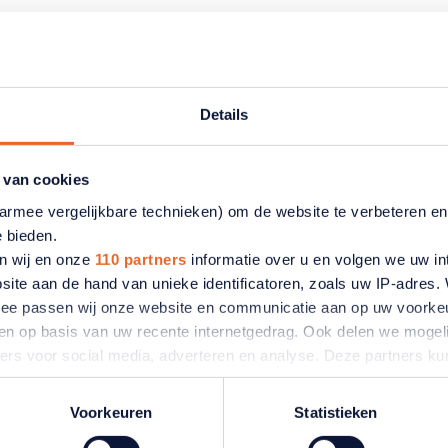
Details
 van cookies
tikelen
aarmee vergelijkbare technieken) om de website te verbeteren e
e bieden.
n wij en onze
110 partners
informatie over u en volgen we uw in
site aan de hand van unieke identificatoren, zoals uw IP-adres
ermee passen wij onze website en communicatie aan op uw voorke
zien op basis van uw recente internetgedrag. Ook delen we mogeli
ners voor social media, adverteren en analyse. Deze partners 
atie die u aan ze heeft verstrekt of die ze hebben verzameld o
ater van gedachten? U kunt uw voorkeuren aanpassen of uw toes
Voorkeuren
Statistieken
e linksonder.