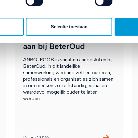
ivacybeleid
en
cookiebeleid
.
Ouderenzorg en
gezondheid
Selectie toestaan
ANBO-PCOB sluit zich
aan bij BeterOud
ANBO-PCOB is vanaf nu aangesloten bij
BeterOud. In dit landelijke
samenwerkingsverband zetten ouderen,
professionals en organisaties zich samen
in om mensen zo zelfstandig, vitaal en
waardevol mogelijk ouder te laten
worden.
16 juni 2026