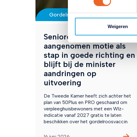
Lees hierover meer in ons
pr
Gordelroos
Weigeren
Seniorencoalitie ziet
aangenomen motie als
stap in goede richting en
blijft bij de minister
aandringen op
uitvoering
De Tweede Kamer heeft zich achter het
plan van 50Plus en PRO geschaard om
verpleeghuisbewoners met een Wlz-
indicatie vanaf 2027 gratis te laten
beschikken over het gordelroosvaccin.
16 juni 2026