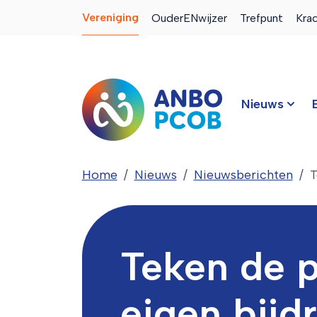
Vereniging
OuderENwijzer
Trefpunt
Kra
Nieuws
Home
Nieuws
Nieuwsberichten
T
Teken de p
eigen bijd