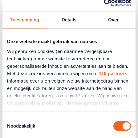
ANBO-PCOB zit, vindt bezuinigen op deze
basisvoorziening een slecht idee.
Toestemming
Details
Over
09 juli 2026
Deze website maakt gebruik van cookies
Wij gebruiken cookies (en daarmee vergelijkbare
technieken) om de website te verbeteren en om
gepersonaliseerde inhoud en advertenties aan te bieden.
Met deze cookies verzamelen wij en onze
110 partners
informatie over u en volgen we uw internetgedrag binnen,
en mogelijk ook buiten onze website aan de hand van
unieke identificatoren, zoals uw IP-adres. Wij bouwen zo
uw persoonlijke profiel op. Hiermee passen wij onze
website en communicatie aan op uw voorkeuren. Ook
kunnen wij zo gerichte advertenties laten zien op basis
Toestemmingsselectie
van uw recente internetgedrag. Ook delen we mogelijk
Noodzakelijk
informatie over uw gebruik van onze site met onze
Pensioen en AOW