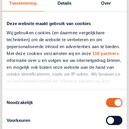
Toestemming
Details
Over
Deze website maakt gebruik van cookies
Wij gebruiken cookies (en daarmee vergelijkbare
technieken) om de website te verbeteren en om
gepersonaliseerde inhoud en advertenties aan te bieden.
Met deze cookies verzamelen wij en onze
110 partners
informatie over u en volgen we uw internetgedrag binnen,
en mogelijk ook buiten onze website aan de hand van
unieke identificatoren, zoals uw IP-adres. Wij bouwen zo
uw persoonlijke profiel op. Hiermee passen wij onze
Belasting
website en communicatie aan op uw voorkeuren. Ook
kunnen wij zo gerichte advertenties laten zien op basis
Toestemmingsselectie
van uw recente internetgedrag. Ook delen we mogelijk
Noodzakelijk
3 tips voor uw aangifte
informatie over uw gebruik van onze site met onze
inkomsten
partners voor social media, adverteren en analyse. Deze
Voorkeuren
partners kunnen deze gegevens combineren met andere
Belasting betalen hoort bij onze samenleving. Maar