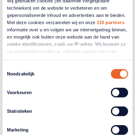
Wij gebruiken cookies (en daarmee vergelijkbare
technieken) om de website te verbeteren en om
Word nu lid
gepersonaliseerde inhoud en advertenties aan te bieden.
Met deze cookies verzamelen wij en onze
110 partners
informatie over u en volgen we uw internetgedrag binnen,
en mogelijk ook buiten onze website aan de hand van
unieke identificatoren, zoals uw IP-adres. Wij bouwen zo
Gerelateerde artikelen
uw persoonlijke profiel op. Hiermee passen wij onze
website en communicatie aan op uw voorkeuren. Ook
kunnen wij zo gerichte advertenties laten zien op basis
Toestemmingsselectie
van uw recente internetgedrag. Ook delen we mogelijk
Noodzakelijk
informatie over uw gebruik van onze site met onze
partners voor social media, adverteren en analyse. Deze
Voorkeuren
partners kunnen deze gegevens combineren met andere
informatie die u aan ze heeft verstrekt of die ze hebben
verzameld op basis van uw gebruik van hun services.
Statistieken
Verandert u later van gedachten? U kunt uw voorkeuren
aanpassen of uw toestemming intrekken door te klikken
Marketing
op het blauwe icoontje linksonder.