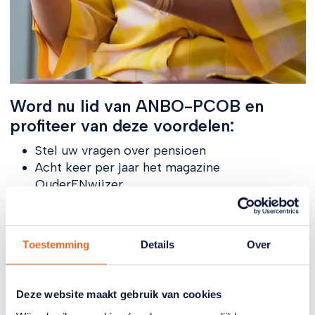
Word nu lid van ANBO-PCOB en
profiteer van deze voordelen:
Stel uw vragen over pensioen
Acht keer per jaar het magazine
OuderENwijzer
Voordeel via het ANBO-PCOB Zorgcollectief
en hulp bij belastingaangifte
Belangenbehartiging in Den Haag
Toestemming
Details
Over
Ontmoetingen met andere leden, lokaal en
digitaal via het Trefpunt
Word nu 6 maanden gratis lid en betaal daarna
Deze website maakt gebruik van cookies
slechts €4 per maand)