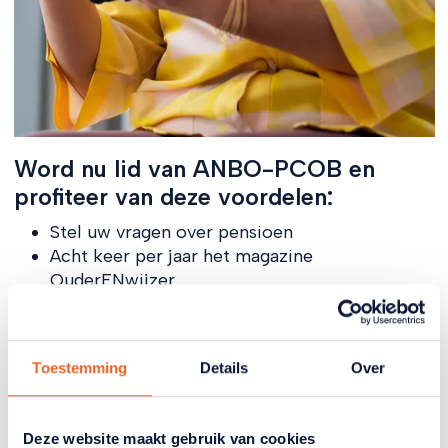
Word nu lid van ANBO-PCOB en
profiteer van deze voordelen:
Stel uw vragen over pensioen
Acht keer per jaar het magazine
OuderENwijzer
Voordeel via het ANBO-PCOB Zorgcollectief
en hulp bij belastingaangifte
Belangenbehartiging in Den Haag
Toestemming
Details
Over
Ontmoetingen met andere leden, lokaal en
digitaal via het Trefpunt
Word nu 6 maanden gratis lid en betaal daarna
Deze website maakt gebruik van cookies
slechts €4 per maand)