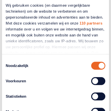
Wij gebruiken cookies (en daarmee vergelijkbare
technieken) om de website te verbeteren en om
Word nu lid
gepersonaliseerde inhoud en advertenties aan te bieden.
Met deze cookies verzamelen wij en onze
110 partners
informatie over u en volgen we uw internetgedrag binnen,
en mogelijk ook buiten onze website aan de hand van
unieke identificatoren, zoals uw IP-adres. Wij bouwen zo
Gerelateerde artikelen
uw persoonlijke profiel op. Hiermee passen wij onze
website en communicatie aan op uw voorkeuren. Ook
kunnen wij zo gerichte advertenties laten zien op basis
Toestemmingsselectie
van uw recente internetgedrag. Ook delen we mogelijk
Noodzakelijk
informatie over uw gebruik van onze site met onze
partners voor social media, adverteren en analyse. Deze
Voorkeuren
partners kunnen deze gegevens combineren met andere
informatie die u aan ze heeft verstrekt of die ze hebben
verzameld op basis van uw gebruik van hun services.
Statistieken
Verandert u later van gedachten? U kunt uw voorkeuren
aanpassen of uw toestemming intrekken door te klikken