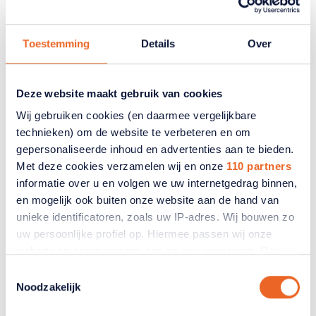
ander pensioenstelsel?
Lees waarom Nederland overstapt naar een nieuw
Toestemming
Details
Over
pensioenstelsel en welke problemen hiermee
worden opgelost.
Deze website maakt gebruik van cookies
Lees meer
Wij gebruiken cookies (en daarmee vergelijkbare
technieken) om de website te verbeteren en om
gepersonaliseerde inhoud en advertenties aan te bieden.
Met deze cookies verzamelen wij en onze
110 partners
informatie over u en volgen we uw internetgedrag binnen,
en mogelijk ook buiten onze website aan de hand van
unieke identificatoren, zoals uw IP-adres. Wij bouwen zo
uw persoonlijke profiel op. Hiermee passen wij onze
website en communicatie aan op uw voorkeuren. Ook
kunnen wij zo gerichte advertenties laten zien op basis
Toestemmingsselectie
van uw recente internetgedrag. Ook delen we mogelijk
Noodzakelijk
informatie over uw gebruik van onze site met onze