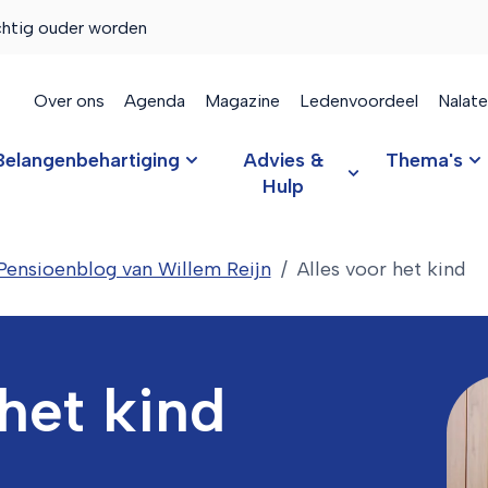
chtig ouder worden
Over ons
Agenda
Magazine
Ledenvoordeel
Nalat
Belangenbehartiging
Advies &
Thema's
Hulp
Pensioenblog van Willem Reijn
Alles voor het kind
 het kind