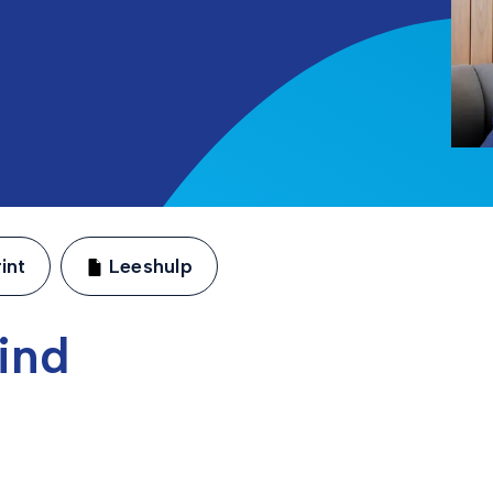
int
Leeshulp
kind