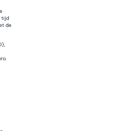
e
tijd
et de
D),
ro.