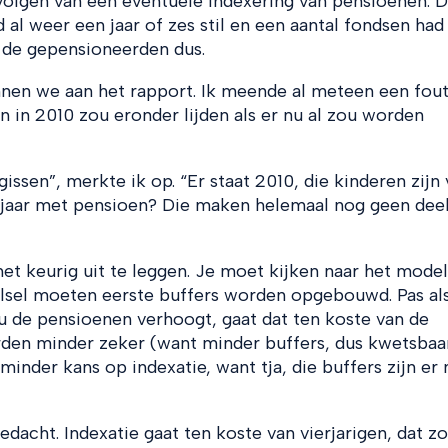
volgen van een eventuele indexering van pensioenen. 
al weer een jaar of zes stil en een aantal fondsen had
r de gepensioneerden dus.
en we aan het rapport. Ik meende al meteen een fout
n in 2010 zou eronder lijden als er nu al zou worden
rgissen”, merkte ik op. “Er staat 2010, die kinderen zijn 
g jaar met pensioen? Die maken helemaal nog geen deel
et keurig uit te leggen. Je moet kijken naar het model
elsel moeten eerste buffers worden opgebouwd. Pas als
 nu de pensioenen verhoogt, gaat dat ten koste van de
den minder zeker (want minder buffers, dus kwetsbaa
inder kans op indexatie, want tja, die buffers zijn er
edacht. Indexatie gaat ten koste van vierjarigen, dat z