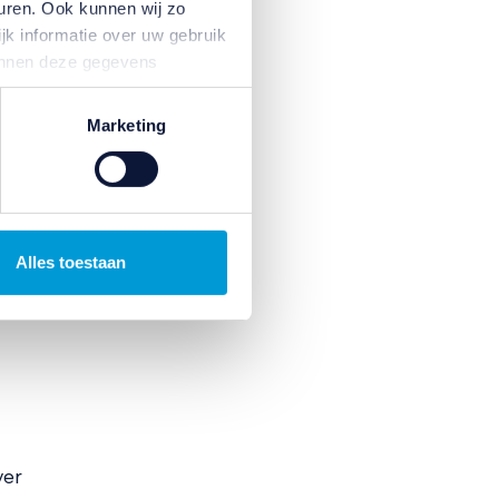
uren. Ook kunnen wij zo
jk informatie over uw gebruik
ijt’
kunnen deze gegevens
ijnsma
p basis van uw gebruik van
ssen,
temming intrekken door te
ren
Marketing
 de
Alles toestaan
ver