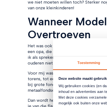
we niet moeten willen toch? Sterker nog
van onze kleinkinderen!
Wanneer Modell
Overtroeven
Het was ook de tijd dat een directeur va
een opa, die ’s nachts uit bed klimt en v
ik als spreker tijdens een congres wel 
ouderen niet. Als opa ’s nachts uit zijn 
Toestemming
Voor mij was het een helder voorbeeld h
torens, tot een soort raaskal-werkelijkh
Deze website maakt gebruik
bij grote fondsen als ABP en PFZW opge
Wij gebruiken cookies (en d
metaalfondsen noteren alles bij elkaar 
inhoud en advertenties aan t
Met deze cookies verzamele
Dan wordt het oude systeem afgeschaft 
mogelijk ook buiten onze web
je van die flauwekul af. Zou je denken.