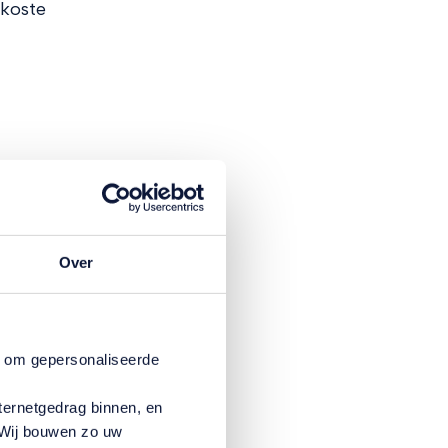
 koste
als
at heb
Over
oren
rstand
n om gepersonaliseerde
.
ternetgedrag binnen, en
n ben
. Wij bouwen zo uw