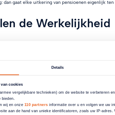
: dan gaat elke uitkering van pensioenen eigenlijk ten
en de Werkelijkheid
n De Nederlandsche Bank riep: “Indexatie is hetzelfde 
ijf euro uit de spaarpot van zijn kleindochter haalt!” D
kunnen corrigeren. “De Nederlandsche Bank begrijpt de
bed gaat, moet ie plassen!”
Details
oe je met piekfijne modellen, geboetseerd in hoge iv
eid kunt komen. Tien jaar later was de indexatie-achte
 van cookies
lopen tot respectievelijk 22 en 32 procent. De
aarmee vergelijkbare technieken) om de website te verbeteren e
40 procent. Ex AOW, dat wel en prima volgens de regels
e bieden.
n wij en onze
110 partners
informatie over u en volgen we uw in
en varen we samen het nieuwe pensioenstelsel in. Da
site aan de hand van unieke identificatoren, zoals uw IP-adres