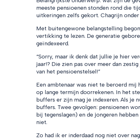
Belangrijkste onderwerp: wat zijn de ge
meeste pensioenen stonden rond die tijd 
uitkeringen zelfs gekort. Chagrijn onde
Met buitengewone belangstelling begonn
vertikking te lezen. De generatie gebore
geïndexeerd.
“Sorry, maar ik denk dat jullie je hier ve
jaar!? Die zien pas over meer dan zesti
van het pensioenstelsel!”
Een ambtenaar was niet te beroerd mij h
op lange termijn doorrekenen. In het st
buffers er zijn mag je indexeren. Als je
buffers. Twee gevolgen: pensioenen wor
bij tegenslagen) en de jongeren hebben m
niet.
Zo had ik er inderdaad nog niet over nag