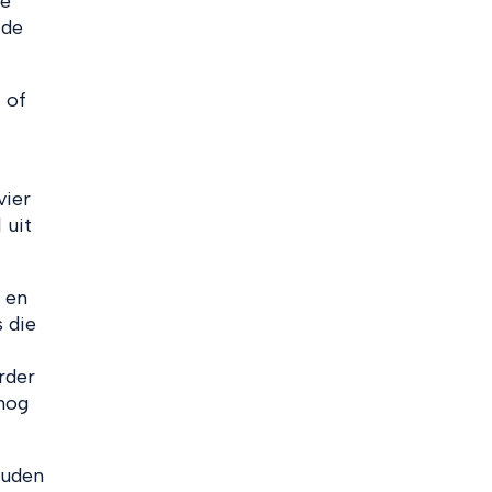
De
 de
 of
vier
 uit
 en
 die
rder
 nog
ouden