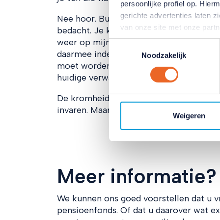
persoonlijke profiel op. Hi
gerichte advertenties laten 
Nee hoor. Buitengewoon intelligente mo
van onze site met onze part
bedacht. Je kunt er met het nieuwe stel
combineren met andere inform
weer op mijn netvlies. Want jongeren ga
Toestemmingsselectie
hun services. Verandert u l
daarmee indexatie en dat is dus niet eerl
Noodzakelijk
klikken op het blauwe icoontj
moet worden geschoven, die een pensio
Lees hierover meer in ons
pr
huidige verwachting ligt.
De kromheid van het vorige stelsel, waa
invaren. Maar, zoals de klassenleraar van
Weigeren
Meer informatie?
We kunnen ons goed voorstellen dat u v
pensioenfonds. Of dat u daarover wat ext