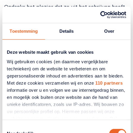
Ondanks het plezier dat ze uit het schrijven heeft
gehaald, zal ze waarschijnlijk geen nieuwe Saskia
Noort, AnnieM.G. Schmidt of Ronald Giphart
worden. “Mijn gezondheid laat wat te wensen over.
Toestemming
Details
Over
Een tweede boekje zit er waarschijnlijk niet in. Al
gaat dit boekje maar tot mijn 45e levensjaar. Dus
ik heb nog een hoop verhalen te vertellen!”
Deze website maakt gebruik van cookies
Philippa Mierdink
Wij gebruiken cookies (en daarmee vergelijkbare
technieken) om de website te verbeteren en om
Mevrouw Mierdink draagt de achternaam van haar
gepersonaliseerde inhoud en advertenties aan te bieden.
biologische vader. Een man die zij echter nooit
Met deze cookies verzamelen wij en onze
110 partners
heeft gekend. Het verklaart haar keuze om onder
informatie over u en volgen we uw internetgedrag binnen,
de naam Venema, de meisjesnaam van haar
en mogelijk ook buiten onze website aan de hand van
moeder, dit boek te schrijven en tegelijkertijd de
unieke identificatoren, zoals uw IP-adres. Wij bouwen zo
titel van haar boek: Herinneringen Aan Een
uw persoonlijke profiel op. Hiermee passen wij onze
Bewogen Leven Van Een Bastaard Kind.
website en communicatie aan op uw voorkeuren. Ook
kunnen wij zo gerichte advertenties laten zien op basis
Toestemmingsselectie
van uw recente internetgedrag. Ook delen we mogelijk