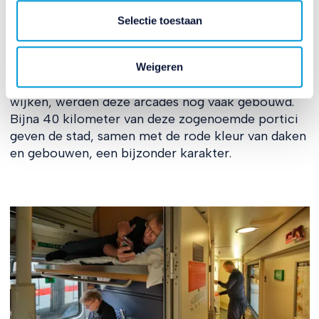
eerste universiteitsstad van Europa, groeide enorm
Selectie toestaan
rond 1300. De straten waren te smal om woningen
uit te breiden, dus deden ze het maar erboven,
door extra kamers te bouwen boven de straat,
Weigeren
leunend op pilaren. En ook later, in nieuwere
wijken, werden deze arcades nog vaak gebouwd.
Bijna 40 kilometer van deze zogenoemde portici
geven de stad, samen met de rode kleur van daken
en gebouwen, een bijzonder karakter.