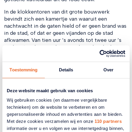
In de klokkentoren van dit grote bouwwerk
bevindt zich een kamertje van waaruit een
nachtwacht in de gaten hield of er geen brand was
in de stad, of dat er geen vijanden op de stad
afkwamen. Van tien uur ’s avonds tot twee uur ’s
nachts riep deze wachter naar beneden dat het uur
had geslagen. ‘C’est le guet, il a sonné l’heu- re.’
Nog steeds wordt deze traditie in ere gehouden en
roept de nachtwacht dat er weer een uur voorbij
Toestemming
Details
Over
is.
Wij maken het niet mee, want er wacht nog een
Deze website maakt gebruik van cookies
bezoek aan de uitgestrekte wijngaardterrassen van
Wij gebruiken cookies (en daarmee vergelijkbare
Lavaux op de hellingen van het meer van Genève.
technieken) om de website te verbeteren en om
We soppen over de steile paden tussen de
gepersonaliseerde inhoud en advertenties aan te bieden.
wijngaarden door. Heel even nog verlicht de
Met deze cookies verzamelen wij en onze
110 partners
ondergaande zon het meer en de hellingen. Maar al
informatie over u en volgen we uw internetgedrag binnen,
snel wordt de regen ons te gortig en nemen we