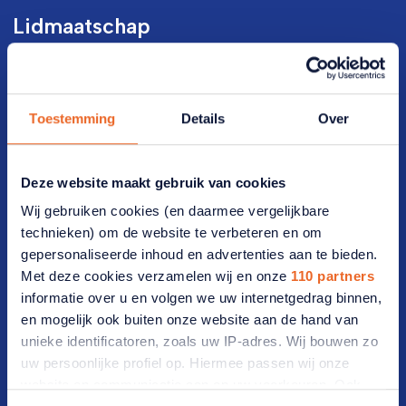
Lidmaatschap
Lid worden
Werf een lid
Toestemming
Details
Over
Opzeggen
Deze website maakt gebruik van cookies
Bezoekadres
Wij gebruiken cookies (en daarmee vergelijkbare
technieken) om de website te verbeteren en om
Vijzelmolenlaan 20-22 3447 GX Woerden
gepersonaliseerde inhoud en advertenties aan te bieden.
Met deze cookies verzamelen wij en onze
110 partners
Postadres
informatie over u en volgen we uw internetgedrag binnen,
en mogelijk ook buiten onze website aan de hand van
Postbus 2012 3440 DA Woerden
unieke identificatoren, zoals uw IP-adres. Wij bouwen zo
uw persoonlijke profiel op. Hiermee passen wij onze
Ledenservice
website en communicatie aan op uw voorkeuren. Ook