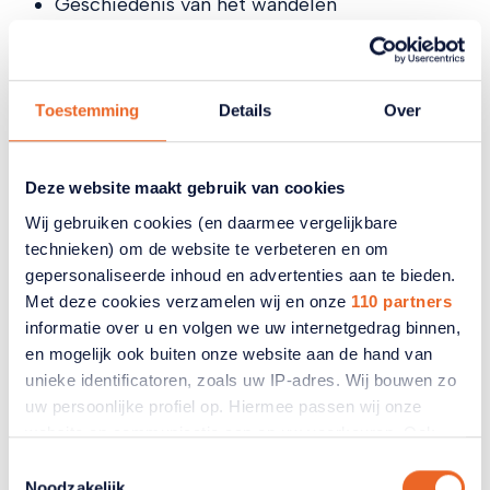
Geschiedenis van het wandelen
Sociaal contact (gecombineerd met bewegen)
Wat is een goede wandeluitrusting?
Zo gaat u veilig in uw eentje op pad
Wandelen met een beperking
Toestemming
Details
Over
Wandelroutes vinden
De mooiste wandelroutes in Nederland
Over KWbN, Wandel.nl en ANBO-PCOB
Deze website maakt gebruik van cookies
Wij gebruiken cookies (en daarmee vergelijkbare
technieken) om de website te verbeteren en om
gepersonaliseerde inhoud en advertenties aan te bieden.
Vraag hieronder de Tipgids
Met deze cookies verzamelen wij en onze
110 partners
informatie over u en volgen we uw internetgedrag binnen,
Wandelen aan
en mogelijk ook buiten onze website aan de hand van
unieke identificatoren, zoals uw IP-adres. Wij bouwen zo
Bent u lid van ANBO-PCOB? Log dan in
uw persoonlijke profiel op. Hiermee passen wij onze
op de website zodat u de tipgids direct
website en communicatie aan op uw voorkeuren. Ook
kunt downloaden.
Klik hier
om in te
kunnen wij zo gerichte advertenties laten zien op basis
Toestemmingsselectie
loggen. Bent u geen lid of niet ingelogd
van uw recente internetgedrag. Ook delen we mogelijk
Noodzakelijk