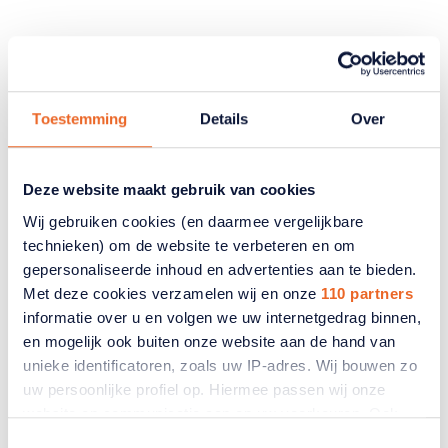
Gerelateerde artikelen
Toestemming
Details
Over
Deze website maakt gebruik van cookies
Wij gebruiken cookies (en daarmee vergelijkbare
technieken) om de website te verbeteren en om
gepersonaliseerde inhoud en advertenties aan te bieden.
Met deze cookies verzamelen wij en onze
110 partners
informatie over u en volgen we uw internetgedrag binnen,
en mogelijk ook buiten onze website aan de hand van
unieke identificatoren, zoals uw IP-adres. Wij bouwen zo
uw persoonlijke profiel op. Hiermee passen wij onze
website en communicatie aan op uw voorkeuren. Ook
Bespaartips
kunnen wij zo gerichte advertenties laten zien op basis
Toestemmingsselectie