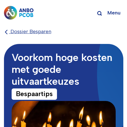
Menu
Dossier Besparen
Voorkom hoge kosten
met goede
uitvaartkeuzes
Bespaartips