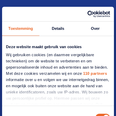
Lid worden
Werf een lid
Toestemming
Details
Over
Opzeggen
Bezoekadres
Deze website maakt gebruik van cookies
Wij gebruiken cookies (en daarmee vergelijkbare
Vijzelmolenlaan 20-22 3447 GX Woerden
technieken) om de website te verbeteren en om
gepersonaliseerde inhoud en advertenties aan te bieden.
Postadres
Met deze cookies verzamelen wij en onze
110 partners
informatie over u en volgen we uw internetgedrag binnen,
Postbus 2012 3440 DA Woerden
en mogelijk ook buiten onze website aan de hand van
unieke identificatoren, zoals uw IP-adres. Wij bouwen zo
Ledenservice
uw persoonlijke profiel op. Hiermee passen wij onze
website en communicatie aan op uw voorkeuren. Ook
T: 0348 46 66 66
kunnen wij zo gerichte advertenties laten zien op basis
Toestemmingsselectie