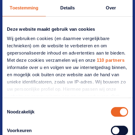
Toestemming
Details
Over
Vijzelmolenlaan 20-22 3447 GX Woerden
Deze website maakt gebruik van cookies
Postadres
Wij gebruiken cookies (en daarmee vergelijkbare
technieken) om de website te verbeteren en om
Postbus 2012 3440 DA Woerden
gepersonaliseerde inhoud en advertenties aan te bieden.
Ledenservice
Met deze cookies verzamelen wij en onze
110 partners
informatie over u en volgen we uw internetgedrag binnen,
en mogelijk ook buiten onze website aan de hand van
T: 0348 46 66 66
unieke identificatoren, zoals uw IP-adres. Wij bouwen zo
E: contact@anbo-pcob.nl
uw persoonlijke profiel op. Hiermee passen wij onze
website en communicatie aan op uw voorkeuren. Ook
Advieslijn
kunnen wij zo gerichte advertenties laten zien op basis
Toestemmingsselectie
van uw recente internetgedrag. Ook delen we mogelijk
Noodzakelijk
informatie over uw gebruik van onze site met onze
T: 0348 46 66 88
partners voor social media, adverteren en analyse. Deze
Voorkeuren
E: adviesteam@anbo-pcob.nl
partners kunnen deze gegevens combineren met andere