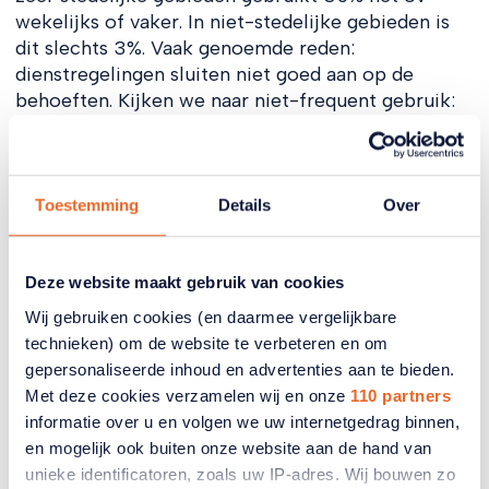
wekelijks of vaker. In niet-stedelijke gebieden is
dit slechts 3%. Vaak genoemde reden:
dienstregelingen sluiten niet goed aan op de
behoeften. Kijken we naar niet-frequent gebruik:
in de sterk verstedelijkte gebieden maakt zo’n
80% van de ouderen weleens gebruik van het ov of
de regiotaxi, terwijl dat in niet-stedelijke gebieden
slechts 14% is. Dit verschil wijst echt op serieuze
Toestemming
Details
Over
bereikbaarheidsproblemen in de buitengebieden
en dorpen.
Deze website maakt gebruik van cookies
8. Financiële draagkracht
Wij gebruiken cookies (en daarmee vergelijkbare
technieken) om de website te verbeteren en om
De meerderheid van de mensen die aan dit
gepersonaliseerde inhoud en advertenties aan te bieden.
onderzoek meededen, kan goed rondkomen. Maar
Met deze cookies verzamelen wij en onze
110 partners
in bepaalde groepen, zoals de groep ‘financieel
informatie over u en volgen we uw internetgedrag binnen,
kwetsbare senioren’, heeft bijna één op de drie
en mogelijk ook buiten onze website aan de hand van
juist moeite met het aan elkaar knopen van de
unieke identificatoren, zoals uw IP-adres. Wij bouwen zo
eindjes. Voor deze 33% beïnvloedt dit ingrijpend