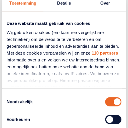
Toestemming
Details
Over
in je spam of worden ze zelfs helemaal
niet meer bezorgd. Gelukkig kunt u dat
eenvoudig herstellen. Hieronder leest u
Deze website maakt gebruik van cookies
hoe u dat doet in Gmail,
Wij gebruiken cookies (en daarmee vergelijkbare
Outlook/Hotmail/Live, op uw iPhone,
technieken) om de website te verbeteren en om
Android of computer.
gepersonaliseerde inhoud en advertenties aan te bieden.
Met deze cookies verzamelen wij en onze
110 partners
informatie over u en volgen we uw internetgedrag binnen,
Gmail
en mogelijk ook buiten onze website aan de hand van
unieke identificatoren, zoals uw IP-adres. Wij bouwen zo
uw persoonlijke profiel op. Hiermee passen wij onze
Outlook / Hotmail / Live (Microsoft-mail)
website en communicatie aan op uw voorkeuren. Ook
kunnen wij zo gerichte advertenties laten zien op basis
Toestemmingsselectie
Apple Mail (iPhone/iPad)
van uw recente internetgedrag. Ook delen we mogelijk
Noodzakelijk
informatie over uw gebruik van onze site met onze
partners voor social media, adverteren en analyse. Deze
Andere mailprogramma's (zoals ZiggoMail,
Voorkeuren
KPNWebmail, Thunderbird, etc.)
partners kunnen deze gegevens combineren met andere