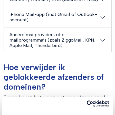
iPhone Mail-app (met Gmail of Outlook-
account)
Andere mailproviders of e-
mailprogramma’s (zoals ZiggoMail, KPN,
Apple Mail, Thunderbird)
Hoe verwijder ik
geblokkeerde afzenders of
domeinen?
Soms komt het voor dat een afzender of
e-mailadres per ongeluk is geblokkeerd.
Hierdoor komen hun e-mails automatisch