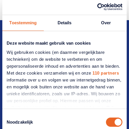
Toestemming
Details
Over
Deze website maakt gebruik van cookies
Wij gebruiken cookies (en daarmee vergelijkbare
Direct naar
technieken) om de website te verbeteren en om
gepersonaliseerde inhoud en advertenties aan te bieden.
Veelgestelde vragen
Met deze cookies verzamelen wij en onze
110 partners
informatie over u en volgen we uw internetgedrag binnen,
Vrijwilligers(werk)
en mogelijk ook buiten onze website aan de hand van
Werken bij ANBO-PCOB
unieke identificatoren, zoals uw IP-adres. Wij bouwen zo
uw persoonlijke profiel op. Hiermee passen wij onze
Lidmaatschap
website en communicatie aan op uw voorkeuren. Ook
kunnen wij zo gerichte advertenties laten zien op basis
Toestemmingsselectie
van uw recente internetgedrag. Ook delen we mogelijk
Lid worden
Noodzakelijk
informatie over uw gebruik van onze site met onze