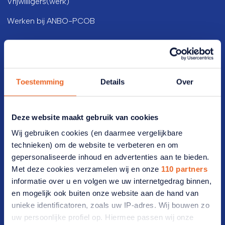
Vrijwilligers(werk)
Werken bij ANBO-PCOB
Lidmaatschap
Lid worden
Toestemming
Details
Over
Werf een lid
Opzeggen
Deze website maakt gebruik van cookies
Wij gebruiken cookies (en daarmee vergelijkbare
Bezoekadres
technieken) om de website te verbeteren en om
gepersonaliseerde inhoud en advertenties aan te bieden.
Vijzelmolenlaan 20-22 3447 GX Woerden
Met deze cookies verzamelen wij en onze
110 partners
informatie over u en volgen we uw internetgedrag binnen,
Postadres
en mogelijk ook buiten onze website aan de hand van
unieke identificatoren, zoals uw IP-adres. Wij bouwen zo
Postbus 2012 3440 DA Woerden
uw persoonlijke profiel op. Hiermee passen wij onze