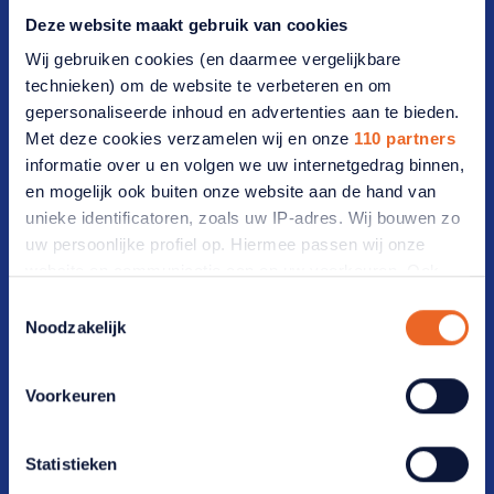
Deze website maakt gebruik van cookies
Vrijwilligers(werk)
Wij gebruiken cookies (en daarmee vergelijkbare
Werken bij ANBO-PCOB
technieken) om de website te verbeteren en om
gepersonaliseerde inhoud en advertenties aan te bieden.
Lidmaatschap
Met deze cookies verzamelen wij en onze
110 partners
informatie over u en volgen we uw internetgedrag binnen,
Lid worden
en mogelijk ook buiten onze website aan de hand van
unieke identificatoren, zoals uw IP-adres. Wij bouwen zo
Werf een lid
uw persoonlijke profiel op. Hiermee passen wij onze
website en communicatie aan op uw voorkeuren. Ook
Opzeggen
kunnen wij zo gerichte advertenties laten zien op basis
Toestemmingsselectie
van uw recente internetgedrag. Ook delen we mogelijk
Bezoekadres
Noodzakelijk
informatie over uw gebruik van onze site met onze
partners voor social media, adverteren en analyse. Deze
Vijzelmolenlaan 20-22 3447 GX Woerden
Voorkeuren
partners kunnen deze gegevens combineren met andere
informatie die u aan ze heeft verstrekt of die ze hebben
Postadres
verzameld op basis van uw gebruik van hun services.
Statistieken
Verandert u later van gedachten? U kunt uw voorkeuren