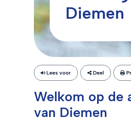
Diemen
Lees voor
Deel
Pr
Welkom op de a
van Diemen