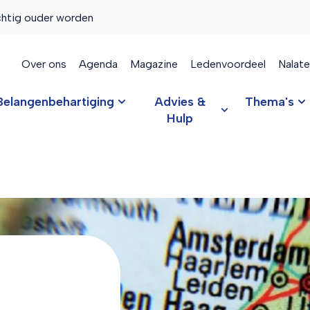
chtig ouder worden
Over ons
Agenda
Magazine
Ledenvoordeel
Nalat
Belangenbehartiging
Advies &
Thema's
Hulp