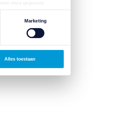
kunnen deze gegevens
p basis van uw gebruik van
fte
temming intrekken door te
Marketing
ileum,
;
ft op
Alles toestaan
en