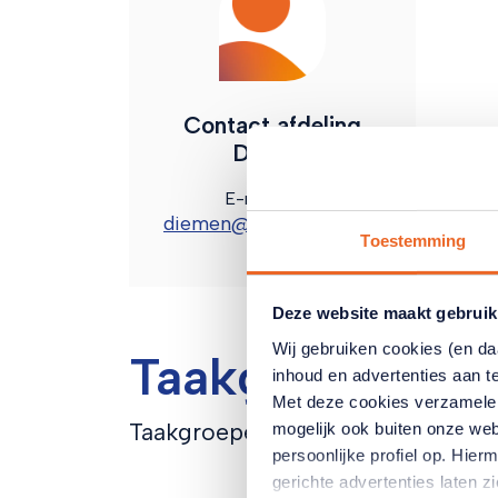
Contact afdeling
Diemen
E-mailadres
diemen@pcob50plus.nl
Toestemming
Deze website maakt gebruik
Wij gebruiken cookies (en d
Taakgroepen
inhoud en advertenties aan t
Met deze cookies verzamele
Taakgroepen
mogelijk ook buiten onze web
persoonlijke profiel op. Hi
gerichte advertenties laten 