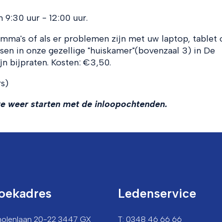
:30 uur - 12:00 uur.
mma's of als er problemen zijn met uw laptop, tablet 
en in onze gezellige "huiskamer"(bovenzaal 3) in De
ijn bijpraten. Kosten: €3,50.
s)
e weer starten met de inloopochtenden.
oekadres
Ledenservice
lmolenlaan 20-22 3447 GX
T: 0348 46 66 66