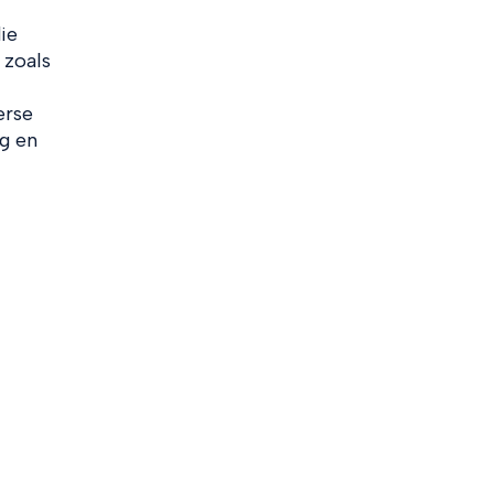
ie
 zoals
erse
g en