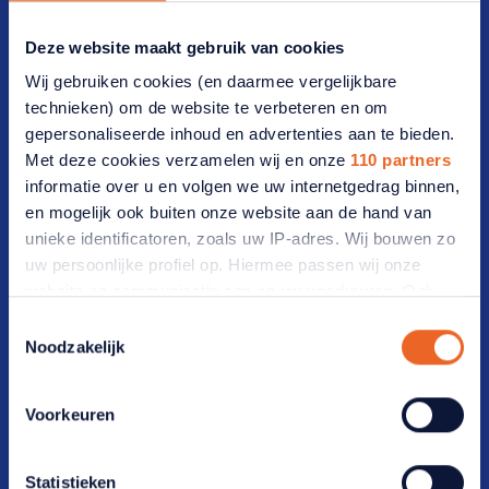
Veelgestelde vragen
Deze website maakt gebruik van cookies
Vrijwilligers(werk)
Wij gebruiken cookies (en daarmee vergelijkbare
technieken) om de website te verbeteren en om
Werken bij ANBO-PCOB
gepersonaliseerde inhoud en advertenties aan te bieden.
Met deze cookies verzamelen wij en onze
110 partners
Lidmaatschap
informatie over u en volgen we uw internetgedrag binnen,
en mogelijk ook buiten onze website aan de hand van
Lid worden
unieke identificatoren, zoals uw IP-adres. Wij bouwen zo
uw persoonlijke profiel op. Hiermee passen wij onze
Werf een lid
website en communicatie aan op uw voorkeuren. Ook
Opzeggen
kunnen wij zo gerichte advertenties laten zien op basis
Toestemmingsselectie
van uw recente internetgedrag. Ook delen we mogelijk
Noodzakelijk
Bezoekadres
informatie over uw gebruik van onze site met onze
partners voor social media, adverteren en analyse. Deze
Voorkeuren
partners kunnen deze gegevens combineren met andere
Vijzelmolenlaan 20-22 3447 GX Woerden
informatie die u aan ze heeft verstrekt of die ze hebben
verzameld op basis van uw gebruik van hun services.
Postadres
Statistieken