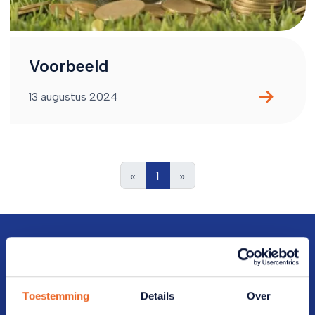
Voorbeeld
13 augustus 2024
«
1
»
Toestemming
Details
Over
Direct naar