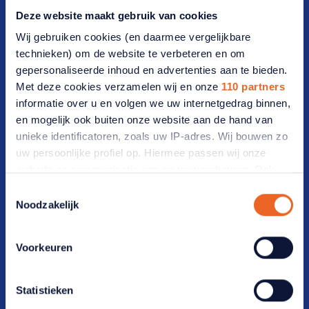
Deze website maakt gebruik van cookies
Vrijwilligers(werk)
Wij gebruiken cookies (en daarmee vergelijkbare
Werken bij ANBO-PCOB
technieken) om de website te verbeteren en om
gepersonaliseerde inhoud en advertenties aan te bieden.
Lidmaatschap
Met deze cookies verzamelen wij en onze
110 partners
informatie over u en volgen we uw internetgedrag binnen,
Lid worden
en mogelijk ook buiten onze website aan de hand van
unieke identificatoren, zoals uw IP-adres. Wij bouwen zo
Werf een lid
uw persoonlijke profiel op. Hiermee passen wij onze
website en communicatie aan op uw voorkeuren. Ook
Opzeggen
kunnen wij zo gerichte advertenties laten zien op basis
Toestemmingsselectie
van uw recente internetgedrag. Ook delen we mogelijk
Bezoekadres
Noodzakelijk
informatie over uw gebruik van onze site met onze
partners voor social media, adverteren en analyse. Deze
Vijzelmolenlaan 20-22 3447 GX Woerden
Voorkeuren
partners kunnen deze gegevens combineren met andere
informatie die u aan ze heeft verstrekt of die ze hebben
Postadres
verzameld op basis van uw gebruik van hun services.
Statistieken
Verandert u later van gedachten? U kunt uw voorkeuren