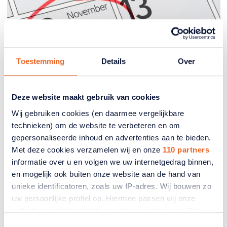
Toestemming
Details
Over
Deze website maakt gebruik van cookies
Wij gebruiken cookies (en daarmee vergelijkbare
Besparen op uw
technieken) om de website te verbeteren en om
zorgverzekering en premie
gepersonaliseerde inhoud en advertenties aan te bieden.
Met deze cookies verzamelen wij en onze
110 partners
Op welke datum ontvang ik
informatie over u en volgen we uw internetgedrag binnen,
en mogelijk ook buiten onze website aan de hand van
uiterlijk mijn nieuwe zorgpremie
unieke identificatoren, zoals uw IP-adres. Wij bouwen zo
voor 2026?
uw persoonlijke profiel op. Hiermee passen wij onze
website en communicatie aan op uw voorkeuren. Ook
Zorgverzekeraars maken de premie voor 2026
kunnen wij zo gerichte advertenties laten zien op basis
uiterlijk 12 november 2025 bekend. Lees hier wat
Toestemmingsselectie