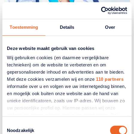
Toestemming
Details
Over
Deze website maakt gebruik van cookies
Wij gebruiken cookies (en daarmee vergelijkbare
technieken) om de website te verbeteren en om
gepersonaliseerde inhoud en advertenties aan te bieden.
Eigen risico en betalingen
Met deze cookies verzamelen wij en onze
110 partners
informatie over u en volgen we uw internetgedrag binnen,
en mogelijk ook buiten onze website aan de hand van
Betaal ik eigen risico voor de
unieke identificatoren, zoals uw IP-adres. Wij bouwen zo
huisarts?
uw persoonlijke profiel op. Hiermee passen wij onze
website en communicatie aan op uw voorkeuren. Ook
U betaalt geen eigen risico voor een
kunnen wij zo gerichte advertenties laten zien op basis
Toestemmingsselectie
huisartsbezoek. Medicijnen of onderzoeken die de
van uw recente internetgedrag. Ook delen we mogelijk
Noodzakelijk
huisarts voorschrijft vallen wél onder het eigen