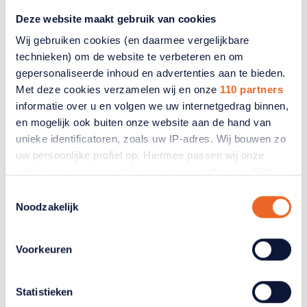
Deze website maakt gebruik van cookies
Wij gebruiken cookies (en daarmee vergelijkbare
technieken) om de website te verbeteren en om
gepersonaliseerde inhoud en advertenties aan te bieden.
Met deze cookies verzamelen wij en onze
110 partners
informatie over u en volgen we uw internetgedrag binnen,
en mogelijk ook buiten onze website aan de hand van
Wonen
unieke identificatoren, zoals uw IP-adres. Wij bouwen zo
uw persoonlijke profiel op. Hiermee passen wij onze
website en communicatie aan op uw voorkeuren. Ook
Onderzoek Kadaster: 'Senioren
kunnen wij zo gerichte advertenties laten zien op basis
Toestemmingsselectie
willen wél naar nieuwe
van uw recente internetgedrag. Ook delen we mogelijk
Noodzakelijk
appartementen verhuizen'
informatie over uw gebruik van onze site met onze
partners voor social media, adverteren en analyse. Deze
Uit nieuw onderzoek van het Kadaster blijkt dat
Voorkeuren
partners kunnen deze gegevens combineren met andere
senioren, anders dan weleens wordt gezegd, wel
informatie die u aan ze heeft verstrekt of die ze hebben
willen verhuizen. Meer dan de helft van de
verzameld op basis van uw gebruik van hun services.
appartementen die tussen 2018 en 2018 en 2024
Statistieken
Verandert u later van gedachten? U kunt uw voorkeuren
zijn verkocht, kwamen in handen van 55-plussers.