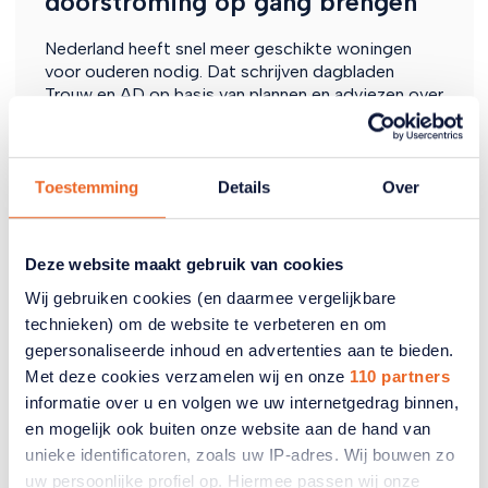
doorstroming op gang brengen
Nederland heeft snel meer geschikte woningen
voor ouderen nodig. Dat schrijven dagbladen
Trouw en AD op basis van plannen en adviezen over
ouderenhuisvesting. Het gaat niet alleen om
gewone appartementen zonder trap, maar vooral
om woonvormen waar ouderen zelfstandig wonen
en toch hulp, zorg of contact dichtbij hebben. Ook
Toestemming
Details
Over
aanpassingen van hypotheekregels moeten ervoor
zorgen dat ouderen makkelijker kunnen verkassen.
Deze website maakt gebruik van cookies
06 juli 2026
Wij gebruiken cookies (en daarmee vergelijkbare
technieken) om de website te verbeteren en om
gepersonaliseerde inhoud en advertenties aan te bieden.
Met deze cookies verzamelen wij en onze
110 partners
informatie over u en volgen we uw internetgedrag binnen,
en mogelijk ook buiten onze website aan de hand van
unieke identificatoren, zoals uw IP-adres. Wij bouwen zo
uw persoonlijke profiel op. Hiermee passen wij onze