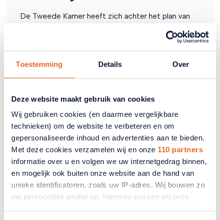
De Tweede Kamer heeft zich achter het plan van
50Plus en PRO geschaard om
verpleeghuisbewoners met een Wlz-indicatie vanaf
2027 gratis te laten beschikken over het
gordelroosvaccin.
Toestemming
Details
Over
16 juni 2026
Deze website maakt gebruik van cookies
Wij gebruiken cookies (en daarmee vergelijkbare
technieken) om de website te verbeteren en om
gepersonaliseerde inhoud en advertenties aan te bieden.
Met deze cookies verzamelen wij en onze
110 partners
informatie over u en volgen we uw internetgedrag binnen,
en mogelijk ook buiten onze website aan de hand van
unieke identificatoren, zoals uw IP-adres. Wij bouwen zo
uw persoonlijke profiel op. Hiermee passen wij onze
website en communicatie aan op uw voorkeuren. Ook