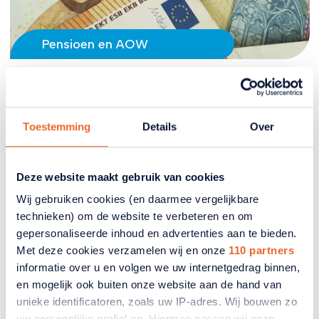
Pensioen en AOW
Bezuinig niet verder op de AOW
De overheid onderzoekt of er in de toekomst
Toestemming
Details
Over
minder geld kan worden uitgegeven, onder andere
aan de AOW. De Seniorencoalitie, waarin ook
ANBO-PCOB zit, vindt bezuinigen op deze
Deze website maakt gebruik van cookies
basisvoorziening een slecht idee.
Wij gebruiken cookies (en daarmee vergelijkbare
technieken) om de website te verbeteren en om
09 juli 2026
gepersonaliseerde inhoud en advertenties aan te bieden.
Met deze cookies verzamelen wij en onze
110 partners
informatie over u en volgen we uw internetgedrag binnen,
en mogelijk ook buiten onze website aan de hand van
unieke identificatoren, zoals uw IP-adres. Wij bouwen zo
uw persoonlijke profiel op. Hiermee passen wij onze