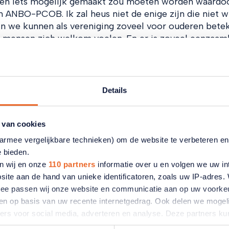
leven iets mogelijk gemaakt zou moeten worden waardoo
n ANBO-PCOB. Ik zal heus niet de enige zijn die niet w
En we kunnen als vereniging zoveel voor ouderen bete
at mensen zich welkom voelen. En er is zoveel eenzaam
waardevol.’
Details
rmen met Berend
 van cookies
aarmee vergelijkbare technieken) om de website te verbeteren e
e bieden.
n wij en onze
110 partners
informatie over u en volgen we uw in
site aan de hand van unieke identificatoren, zoals uw IP-adres
ermee passen wij onze website en communicatie aan op uw voorke
zien op basis van uw recente internetgedrag. Ook delen we mogeli
ners voor social media, adverteren en analyse. Deze partners 
atie die u aan ze heeft verstrekt of die ze hebben verzameld o