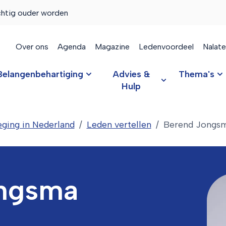
chtig ouder worden
Over ons
Agenda
Magazine
Ledenvoordeel
Nalat
Belangenbehartiging
Advies &
Thema's
Hulp
ging in Nederland
Leden vertellen
Berend Jongs
ngsma