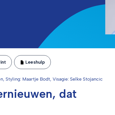
int
Leeshulp
en, Styling: Maartje Bodt, Visagie: Selke Stojancic
vernieuwen, dat