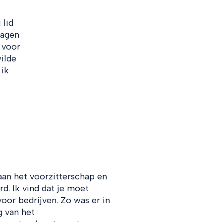
 lid
dagen
 voor
wilde
 ik
 aan het voorzitterschap en
d. Ik vind dat je moet
voor bedrijven. Zo was er in
g van het