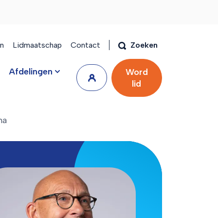
en
Lidmaatschap
Contact
Zoeken
Afdelingen
Word
lid
ma