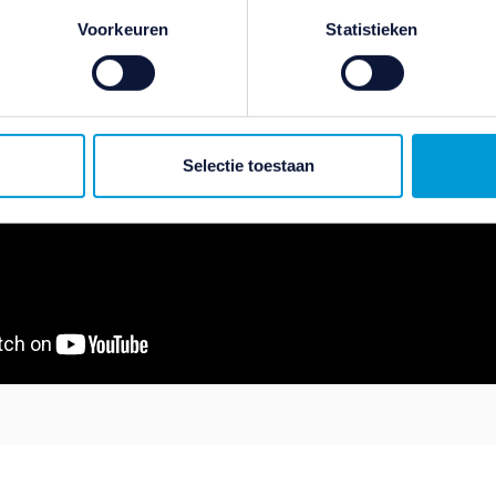
ater van gedachten? U kunt uw voorkeuren aanpassen of uw toes
Voorkeuren
Statistieken
e linksonder.
ivacybeleid
en
cookiebeleid
.
Selectie toestaan