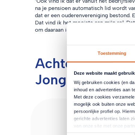
‘Ook vind ik dat er vanuit het bedrijfs
na je pensioen automatisch lid wordt va
dat er een ouderenvereniging bestond. 
Dat vind ik het mooiste aan mijn rol. D
om daaraan iets te kunnen doen is heel 
Toestemming
Achter de sche
Deze website maakt gebruik
Jongsma
Wij gebruiken cookies (en d
inhoud en advertenties aan t
Met deze cookies verzamele
mogelijk ook buiten onze web
persoonlijke profiel op. Hi
gerichte advertenties laten 
van onze site met onze part
combineren met andere inform