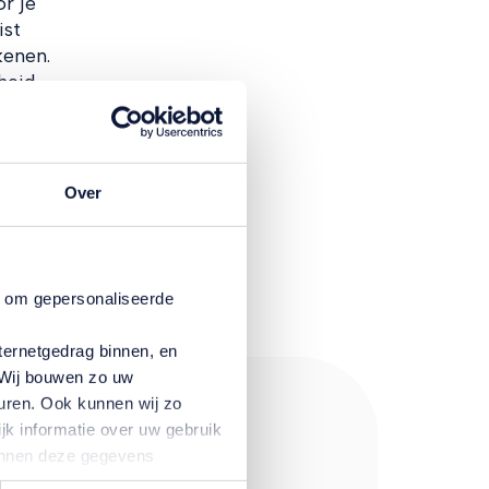
r je
ist
kenen.
heid –
Over
n om gepersonaliseerde
ternetgedrag binnen, en
. Wij bouwen zo uw
uren. Ook kunnen wij zo
jk informatie over uw gebruik
kunnen deze gegevens
p basis van uw gebruik van