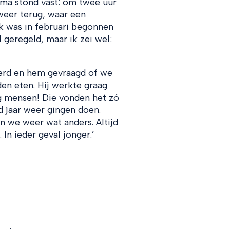
ma stond vast: om twee uur
weer terug, waar een
k was in februari begonnen
l geregeld, maar ik zei wel:
derd en hem gevraagd of we
n eten. Hij werkte graag
g mensen! Die vonden het zó
d jaar weer gingen doen.
n we weer wat anders. Altijd
 In ieder geval jonger.’