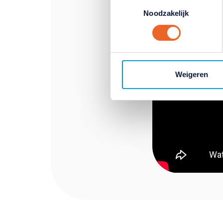
Toestemmingsselectie
hun services. Verandert u l
Noodzakelijk
klikken op het blauwe icoontj
Lees hierover meer in ons
pr
Weigeren