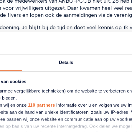
k ook de medewerkers van ANBO-PCOB niet uit. Zo heb 
or vrijwilligers uitgezet. Daar kwamen heel veel rea
e flyers en lopen ook de aanmeldingen via de verenigi
oening. Je blijft bij de tijd en doet veel kennis op. Ik 
woners. Mijn lid - maatschap van ANBO-PCOB maakt m
aad maakt het extra interessant, omdat je nog meer
 wat er leeft onder ouderen en hoe de contacten met 
Details
 van cookies
rmen met Erica
aarmee vergelijkbare technieken) om de website te verbeteren e
e bieden.
n wij en onze
110 partners
informatie over u en volgen we uw in
site aan de hand van unieke identificatoren, zoals uw IP-adres
ermee passen wij onze website en communicatie aan op uw voorke
zien op basis van uw recente internetgedrag. Ook delen we mogeli