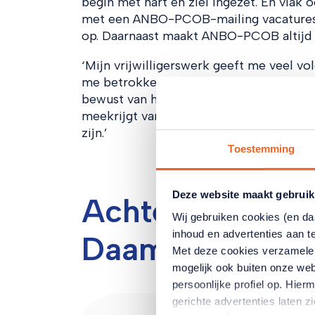
begin met hart en ziel ingezet. En vla
met een ANBO-PCOB-mailing vacatures vo
op. Daarnaast maakt ANBO-PCOB altijd d
‘Mijn vrijwilligerswerk geeft me veel vold
me betrokken bij Rotterdam en zijn in
bewust van het ouder worden. De ledenr
meekrijgt van hoe de organisatie werkt,
zijn.’
Toestemming
Deze website maakt gebruik
Achter de sche
Wij gebruiken cookies (en d
inhoud en advertenties aan t
Daams-Noya
Met deze cookies verzamele
mogelijk ook buiten onze web
persoonlijke profiel op. Hi
gerichte advertenties laten 