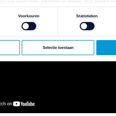
ners voor social media, adverteren en analyse. Deze partners 
atie die u aan ze heeft verstrekt of die ze hebben verzameld o
ater van gedachten? U kunt uw voorkeuren aanpassen of uw toes
Voorkeuren
Statistieken
e linksonder.
ivacybeleid
en
cookiebeleid
.
Selectie toestaan