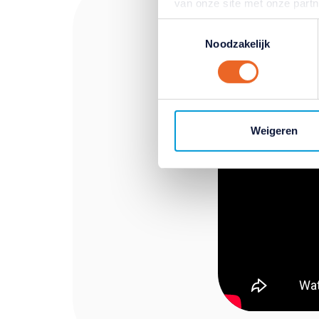
van onze site met onze part
combineren met andere inform
Toestemmingsselectie
hun services. Verandert u l
Noodzakelijk
klikken op het blauwe icoontj
Lees hierover meer in ons
pr
Weigeren