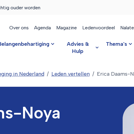
chtig ouder worden
Over ons
Agenda
Magazine
Ledenvoordeel
Nalat
Belangenbehartiging
Advies &
Thema's
Hulp
ging in Nederland
Leden vertellen
Erica Daams-N
ms-Noya