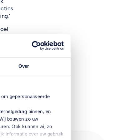
ik
cties
ng.’
voel
e
buiten
Over
n om gepersonaliseerde
ternetgedrag binnen, en
. Wij bouwen zo uw
uren. Ook kunnen wij zo
jk informatie over uw gebruik