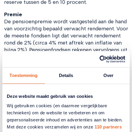
reserve tussen de 5 en 10 procent.
Premie
De pensioenpremie wordt vastgesteld aan de hand
van voorzichtig bepaald verwacht rendement. Voor
de meeste fondsen ligt dat verwacht rendement
rond de 2% (circa 4% met aftrek van inflatie van
bijna 2%). Pensioenfondsen rekenen vervolgens uit
hoeveel premie nodig is om de opbouw (bij ABP
1,875 en bij Zorg en Welzijn 1,75% per jaar) te
halen. Dat is momenteel rond de 25% over het
Toestemming
Details
Over
pensioengevend salaris.
Premieregeling
Deze website maakt gebruik van cookies
De pensioenpremie komt in een potje. U krijgt wel
een pensioenvermogen, maar geen recht op een
Wij gebruiken cookies (en daarmee vergelijkbare
uitkering van een bepaalde hoogte. Die hoogte
technieken) om de website te verbeteren en om
hangt geheel af van de gemaakte rendementen. De
gepersonaliseerde inhoud en advertenties aan te bieden.
ambitie is straks om in 42 jaar 80% pensioen over
Met deze cookies verzamelen wij en onze
110 partners