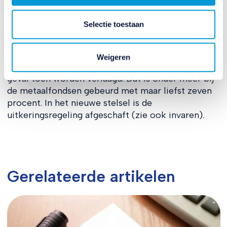
nieuwe stelsel, inclusief het invaren.
Selectie toestaan
Uitkeringsregeling
Deze meest voorkomende regeling is gebaseerd
op een toegezegde uitkering. Die is tot op zekere
Weigeren
hoogte voorwaardelijk, want die kan in het uiterste
geval toch worden verlaagd. Dat is onder meer bij
de metaalfondsen gebeurd met maar liefst zeven
procent. In het nieuwe stelsel is de
uitkeringsregeling afgeschaft (zie ook invaren).
Gerelateerde artikelen