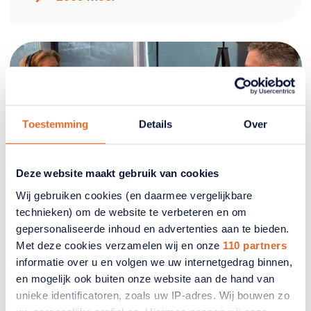
Toestemming
Details
Over
Deze website maakt gebruik van cookies
Wij gebruiken cookies (en daarmee vergelijkbare
technieken) om de website te verbeteren en om
Aflevering 7 - Beveiliging van uw
gepersonaliseerde inhoud en advertenties aan te bieden.
computer en smartphone
Met deze cookies verzamelen wij en onze
110 partners
informatie over u en volgen we uw internetgedrag binnen,
Een kind of kleinkind in nood stuurt een
en mogelijk ook buiten onze website aan de hand van
appje en vraagt om geld. ‘En let op’, zegt
unieke identificatoren, zoals uw IP-adres. Wij bouwen zo
Boudewijn, ‘zorg ervoor dat uw computer