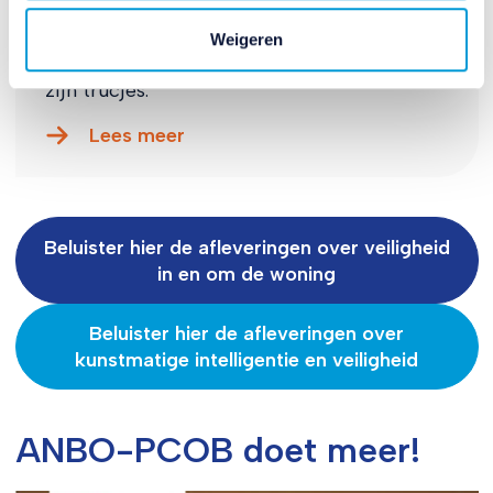
In deze aflevering legt Boudewijn uit wat
‘spoofing’ is. Natuurlijk vertelt hij ook wat u
Weigeren
ertegen kunt doen. Want ook híj heeft zo
zijn trucjes.
Lees meer
Beluister hier de afleveringen over veiligheid
in en om de woning
Beluister hier de afleveringen over
kunstmatige intelligentie en veiligheid
ANBO-PCOB doet meer!