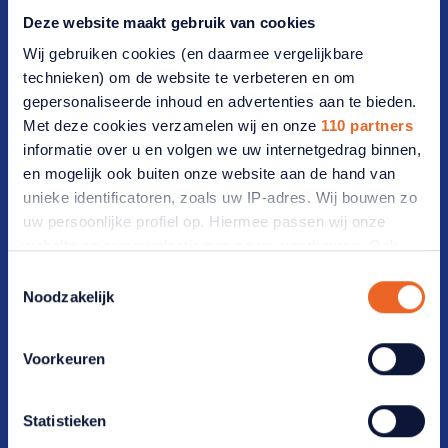
Deze website maakt gebruik van cookies
Vrijwilligers(werk)
Wij gebruiken cookies (en daarmee vergelijkbare
Werken bij ANBO-PCOB
technieken) om de website te verbeteren en om
gepersonaliseerde inhoud en advertenties aan te bieden.
Lidmaatschap
Met deze cookies verzamelen wij en onze
110 partners
informatie over u en volgen we uw internetgedrag binnen,
Lid worden
en mogelijk ook buiten onze website aan de hand van
unieke identificatoren, zoals uw IP-adres. Wij bouwen zo
Werf een lid
uw persoonlijke profiel op. Hiermee passen wij onze
website en communicatie aan op uw voorkeuren. Ook
Opzeggen
kunnen wij zo gerichte advertenties laten zien op basis
Toestemmingsselectie
van uw recente internetgedrag. Ook delen we mogelijk
Bezoekadres
Noodzakelijk
informatie over uw gebruik van onze site met onze
partners voor social media, adverteren en analyse. Deze
Vijzelmolenlaan 20-22 3447 GX Woerden
Voorkeuren
partners kunnen deze gegevens combineren met andere
informatie die u aan ze heeft verstrekt of die ze hebben
Postadres
verzameld op basis van uw gebruik van hun services.
Statistieken
Verandert u later van gedachten? U kunt uw voorkeuren