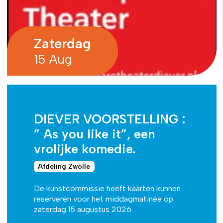
Zaterdag
15 Aug
DIEVER VOORSTELLING :
” As you like it”, een
vrolijke komedie.
Afdeling Zwolle
De kunstcommissie heeft kaarten kunnen
reserveren voor het middagmatinée op
zaterdag 15 augustus 2026.