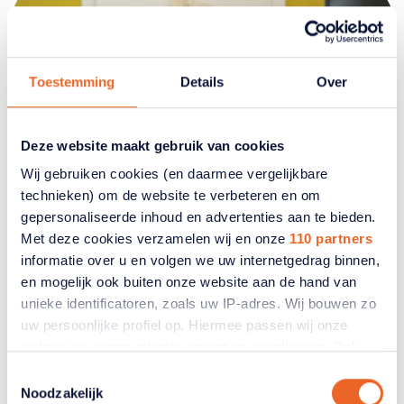
Toestemming
Details
Over
Deze website maakt gebruik van cookies
Wij gebruiken cookies (en daarmee vergelijkbare
technieken) om de website te verbeteren en om
gepersonaliseerde inhoud en advertenties aan te bieden.
Hulpmiddelen en specifieke
Met deze cookies verzamelen wij en onze
110 partners
zorg
informatie over u en volgen we uw internetgedrag binnen,
en mogelijk ook buiten onze website aan de hand van
unieke identificatoren, zoals uw IP-adres. Wij bouwen zo
Zijn medische hulpmiddelen
uw persoonlijke profiel op. Hiermee passen wij onze
opgenomen in het basispakket?
website en communicatie aan op uw voorkeuren. Ook
kunnen wij zo gerichte advertenties laten zien op basis
Toestemmingsselectie
Hulpmiddelen voor behandeling, verpleging of
van uw recente internetgedrag. Ook delen we mogelijk
Noodzakelijk
revalidatie worden vergoed. Eenvoudige