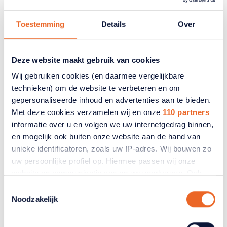
Toestemming
Details
Over
Deze website maakt gebruik van cookies
Wij gebruiken cookies (en daarmee vergelijkbare
Hulpmiddelen en specifieke
technieken) om de website te verbeteren en om
zorg
gepersonaliseerde inhoud en advertenties aan te bieden.
Met deze cookies verzamelen wij en onze
110 partners
informatie over u en volgen we uw internetgedrag binnen,
Zijn medische hulpmiddelen
en mogelijk ook buiten onze website aan de hand van
opgenomen in het basispakket?
unieke identificatoren, zoals uw IP-adres. Wij bouwen zo
uw persoonlijke profiel op. Hiermee passen wij onze
Hulpmiddelen voor behandeling, verpleging of
website en communicatie aan op uw voorkeuren. Ook
revalidatie worden vergoed. Eenvoudige
kunnen wij zo gerichte advertenties laten zien op basis
loopmiddelen zoals krukken of rollators niet. Lees
Toestemmingsselectie
van uw recente internetgedrag. Ook delen we mogelijk
meer.
Noodzakelijk
informatie over uw gebruik van onze site met onze
partners voor social media, adverteren en analyse. Deze