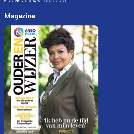
E: adviesteam@anbo-pcob.nl
Magazine