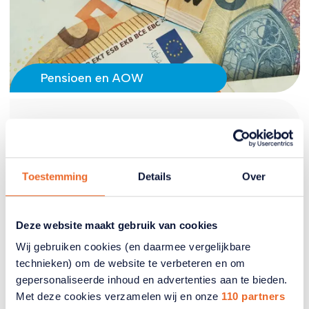
Pensioen en AOW
Bezuinig niet verder op de AOW
De overheid onderzoekt of er in de toekomst
minder geld kan worden uitgegeven, onder andere
Toestemming
Details
Over
aan de AOW. De Seniorencoalitie, waarin ook
ANBO-PCOB zit, vindt bezuinigen op deze
basisvoorziening een slecht idee.
Deze website maakt gebruik van cookies
Wij gebruiken cookies (en daarmee vergelijkbare
09 juli 2026
technieken) om de website te verbeteren en om
gepersonaliseerde inhoud en advertenties aan te bieden.
Met deze cookies verzamelen wij en onze
110 partners