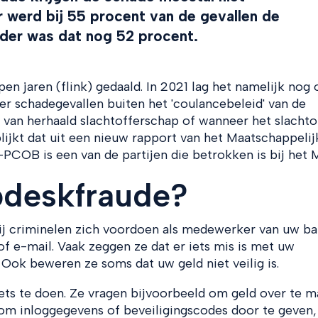
r werd bij 55 procent van de gevallen de
rder was dat nog 52 procent.
n jaren (flink) gedaald. In 2021 lag het namelijk nog 
r schadegevallen buiten het 'coulancebeleid' van de
 van herhaald slachtofferschap of wanneer het slachto
blijkt dat uit een nieuw rapport van het Maatschappelij
COB is een van de partijen die betrokken is bij het 
pdeskfraude?
ij criminelen zich voordoen als medewerker van uw ba
f e-mail. Vaak zeggen ze dat er iets mis is met uw
 Ook beweren ze soms dat uw geld niet veilig is.
ets te doen. Ze vragen bijvoorbeeld om geld over te 
om inloggegevens of beveiligingscodes door te geven,