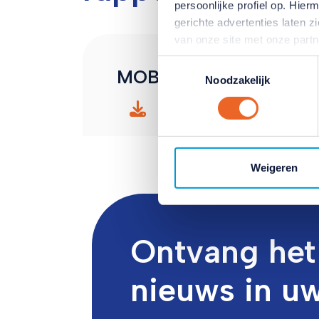
persoonlijke profiel op. Hi
gerichte advertenties laten 
van onze site met onze part
combineren met andere inform
Toestemmingsselectie
MOB-rapport
hun services. Verandert u l
Noodzakelijk
klikken op het blauwe icoontj
Download
Lees hierover meer in ons
pr
Weigeren
Ontvang het 
nieuws in u