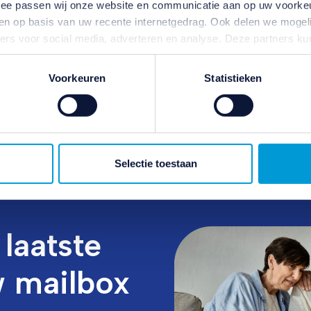
ermee passen wij onze website en communicatie aan op uw voorke
zien op basis van uw recente internetgedrag. Ook delen we mogeli
ners voor social media, adverteren en analyse. Deze partners 
atie die u aan ze heeft verstrekt of die ze hebben verzameld o
ater van gedachten? U kunt uw voorkeuren aanpassen of uw toes
Voorkeuren
Statistieken
e linksonder.
ivacybeleid
en
cookiebeleid
.
Selectie toestaan
laatste
w mailbox