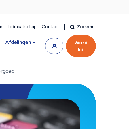
en
Lidmaatschap
Contact
Zoeken
Afdelingen
Word
lid
ergoed