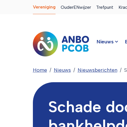
Vereniging
OuderENwijzer
Trefpunt
Kra
Nieuws
Home
Nieuws
Nieuwsberichten
S
Schade do
bankhelpd