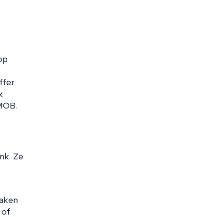
op
ffer
k
MOB.
nk. Ze
maken
 of