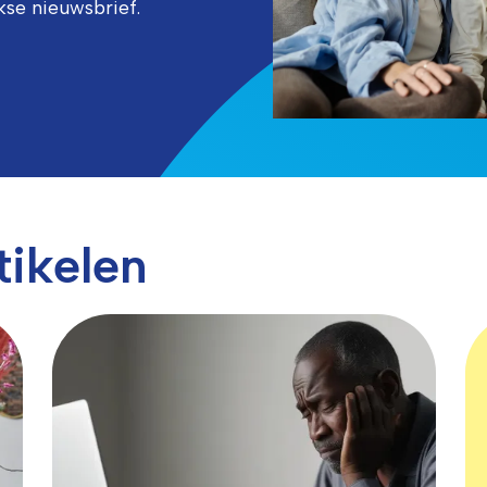
kse nieuwsbrief.
tikelen