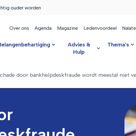
chtig ouder worden
Over ons
Agenda
Magazine
Ledenvoordeel
Nalat
Belangenbehartiging
Advies &
Thema's
Hulp
chade door bankhelpdeskfraude wordt meestal niet v
or
eskfraude