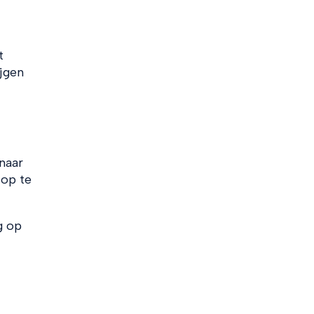
t
ijgen
naar
 op te
g op