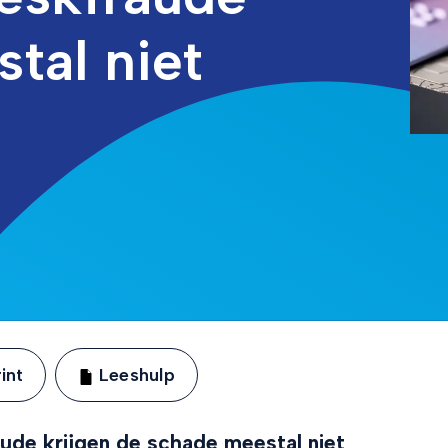
tal niet
int
Leeshulp
ude krijgen de schade meestal niet