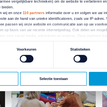
aarmee vergelijkbare technieken) om de website te verbeteren e
e bieden.
n wij en onze
110 partners
informatie over u en volgen we uw in
site aan de hand van unieke identificatoren, zoals uw IP-adres
ermee passen wij onze website en communicatie aan op uw voorke
zien op basis van uw recente internetgedrag. Ook delen we mogeli
ners voor social media, adverteren en analyse. Deze partners 
atie die u aan ze heeft verstrekt of die ze hebben verzameld o
tikelen
ater van gedachten? U kunt uw voorkeuren aanpassen of uw toes
Voorkeuren
Statistieken
e linksonder.
ivacybeleid
en
cookiebeleid
.
Selectie toestaan