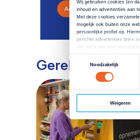
Wij gebruiken cookies (en d
Aanmelden
inhoud en advertenties aan t
Met deze cookies verzamele
mogelijk ook buiten onze web
persoonlijke profiel op. Hi
gerichte advertenties laten 
van onze site met onze part
combineren met andere inform
Toestemmingsselectie
Gerelateerde ar
hun services. Verandert u l
Noodzakelijk
klikken op het blauwe icoontj
Lees hierover meer in ons
pr
Weigeren