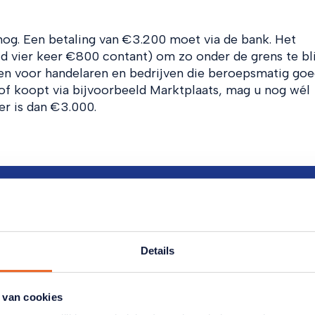
og. Een betaling van €3.200 moet via de bank. Het
ld vier keer €800 contant) om zo onder de grens te bli
leen voor handelaren en bedrijven die beroepsmatig go
 of koopt via bijvoorbeeld Marktplaats, mag u nog wél
er is dan €3.000.
laatste
w mailbox
Details
kse nieuwsbrief.
 van cookies