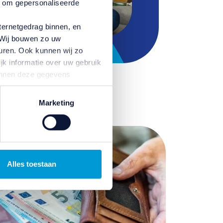
n om gepersonaliseerde
ternetgedrag binnen, en
. Wij bouwen zo uw
uren. Ook kunnen wij zo
jk informatie over uw gebruik
kunnen deze gegevens
p basis van uw gebruik van
temming intrekken door te
Marketing
Alles toestaan