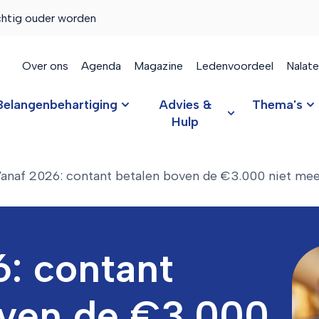
chtig ouder worden
Over ons
Agenda
Magazine
Ledenvoordeel
Nalat
Belangenbehartiging
Advies &
Thema's
Hulp
anaf 2026: contant betalen boven de €3.000 niet mee
: contant
oven de €3.000