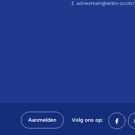
E: adviesteam@anbo-pcob.n
Aanmelden
Volg ons op: