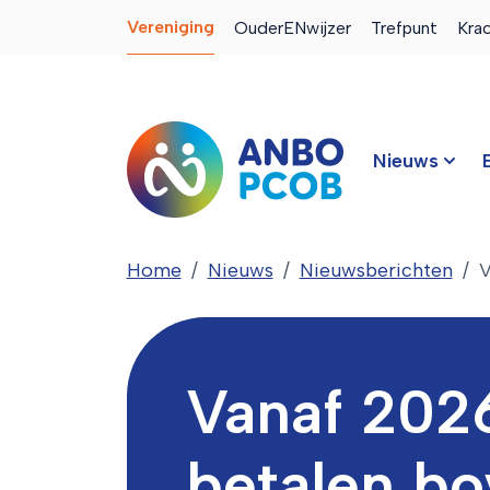
Vereniging
OuderENwijzer
Trefpunt
Kra
Nieuws
Home
Nieuws
Nieuwsberichten
V
Vanaf 2026
betalen b