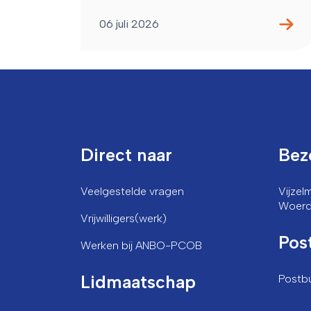
06 juli 2026
Direct naar
Bez
Veelgestelde vragen
Vijze
Woer
Vrijwilligers(werk)
Pos
Werken bij ANBO-PCOB
Lidmaatschap
Postb