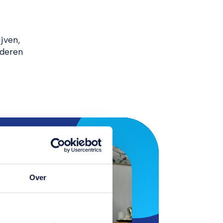
jven,
ederen
Over