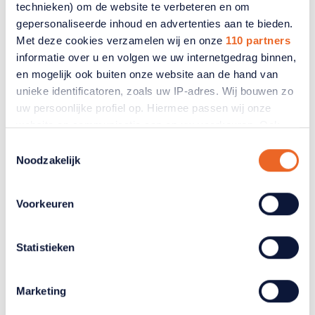
technieken) om de website te verbeteren en om
www.belastingdienst.nl
gepersonaliseerde inhoud en advertenties aan te bieden.
www.mijnpensioenoverzicht.nl
Met deze cookies verzamelen wij en onze
110 partners
informatie over u en volgen we uw internetgedrag binnen,
en mogelijk ook buiten onze website aan de hand van
unieke identificatoren, zoals uw IP-adres. Wij bouwen zo
uw persoonlijke profiel op. Hiermee passen wij onze
Gerelateerde artikelen
website en communicatie aan op uw voorkeuren. Ook
kunnen wij zo gerichte advertenties laten zien op basis
Toestemmingsselectie
van uw recente internetgedrag. Ook delen we mogelijk
Noodzakelijk
informatie over uw gebruik van onze site met onze
partners voor social media, adverteren en analyse. Deze
Voorkeuren
partners kunnen deze gegevens combineren met andere
informatie die u aan ze heeft verstrekt of die ze hebben
verzameld op basis van uw gebruik van hun services.
Statistieken
Verandert u later van gedachten? U kunt uw voorkeuren
aanpassen of uw toestemming intrekken door te klikken
Marketing
op het blauwe icoontje linksonder.
Lees hierover meer in ons
privacybeleid
en