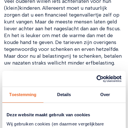
Veel ouderen willen iets achterlaten voor hun
(klein)kinderen. Allereerst moet u natuurlijk
zorgen dat u een financieel tegenvallertje zelf op
kunt vangen. Maar de meeste mensen laten geld
liever achter aan het nageslacht dan aan de fiscus.
En het is leuker om met de warme dan met de
koude hand te geven. De tarieven zijn overigens
tegenwoordig voor schenken en erven hetzelfde.
Maar door nu al belastingvrij te schenken, betalen
uw nazaten straks wellicht minder erfbelasting.
Op de website van de belastingdienst vindt u de
tarieven en de vrijstellingen. Een beetje met geld
spelen op zo’n regenachtige dag kan dan opeens
Toestemming
Details
Over
toch weer leuk worden.
Handige links:
Deze website maakt gebruik van cookies
www.nibud.nl
Wij gebruiken cookies (en daarmee vergelijkbare