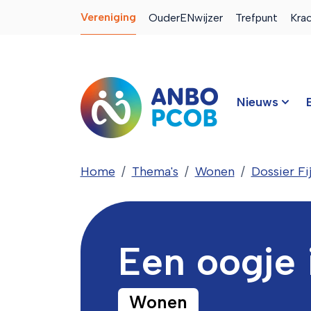
Vereniging
OuderENwijzer
Trefpunt
Kra
Nieuws
Home
Thema's
Wonen
Dossier Fi
Een oogje i
Wonen