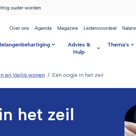
chtig ouder worden
Over ons
Agenda
Magazine
Ledenvoordeel
Nalat
Belangenbehartiging
Advies &
Thema's
Hulp
jn en Veilig wonen
Een oogje in het zeil
n het zeil