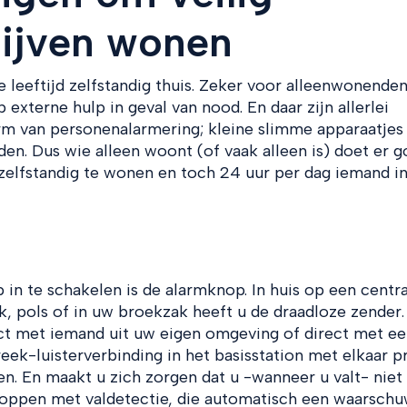
blijven wonen
eeftijd zelfstandig thuis. Zeker voor alleenwonenden
externe hulp in geval van nood. En daar zijn allerlei
rm van personenalarmering; kleine slimme apparaatjes
en. Dus wie alleen woont (of vaak alleen is) doet er 
zelfstandig te wonen en toch 24 uur per dag iemand i
in te schakelen is de alarmknop. In huis op een centra
k, pols of in uw broekzak heeft u de draadloze zender.
act met iemand uit uw eigen omgeving of direct met ee
eek-luisterverbinding in het basisstation met elkaar p
en. En maakt u zich zorgen dat u -wanneer u valt- niet
noppen met valdetectie, die automatisch een waarschu