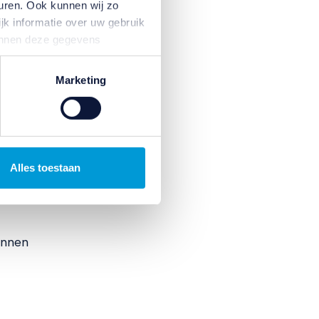
s een
uren. Ook kunnen wij zo
niet
jk informatie over uw gebruik
achts
kunnen deze gegevens
p basis van uw gebruik van
temming intrekken door te
Marketing
goed
Alles toestaan
innen