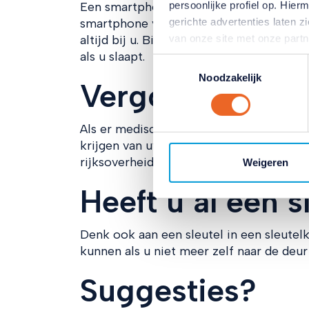
Een smartphone of mobiele telefoon is g
persoonlijke profiel op. Hi
smartphone veel te complex om te gebru
gerichte advertenties laten 
altijd bij u. Bijvoorbeeld als u even naa
van onze site met onze part
als u slaapt.
combineren met andere inform
Toestemmingsselectie
hun services. Verandert u l
Noodzakelijk
Vergoed?
klikken op het blauwe icoontj
Lees hierover meer in ons
pr
Als er medische redenen zijn voor een 
krijgen van uw zorgverzekeraar. Meer hie
rijksoverheid
Weigeren
Heeft u al een s
Denk ook aan een sleutel in een sleutelk
kunnen als u niet meer zelf naar de deu
Suggesties?