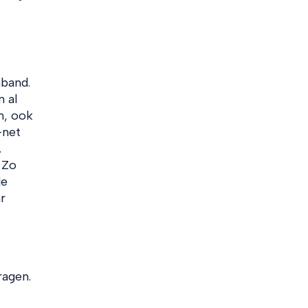
band.
 al
n, ook
-net
.
 Zo
de
r
ragen.