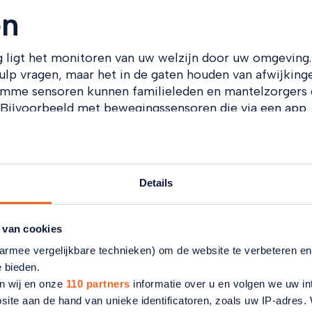
en
g ligt het monitoren van uw welzijn door uw omgeving.
ulp vragen, maar het in de gaten houden van afwijkinge
slimme sensoren kunnen familieleden en mantelzorgers
. Bijvoorbeeld met bewegingssensoren die via een app
Of met sensoren in een slimme vloer die familie
toilet of in de badkamer bent. Er zijn ook sensoren d
d vandaag en sensoren die een signaal afgeven als u
igt. Zo zijn familieleden of mantelzorgers op de hoogt
Details
en een veilig gevoel. En maakt u zich geen zorgen ove
n geven alleen activiteit door.
 van cookies
r ik heb mijn mobiele
aarmee vergelijkbare technieken) om de website te verbeteren e
e bieden.
n wij en onze
110 partners
informatie over u en volgen we uw in
site aan de hand van unieke identificatoren, zoals uw IP-adres