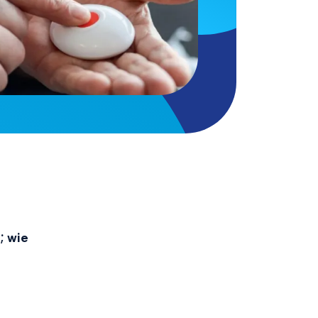
; wie