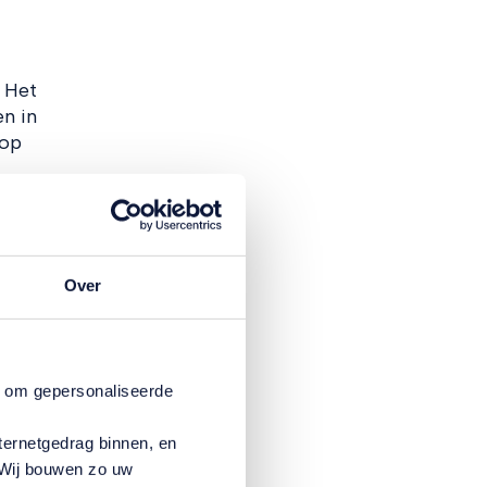
 Het
n in
 op
ie
e hoe
Over
r uw
n om gepersonaliseerde
ternetgedrag binnen, en
. Wij bouwen zo uw