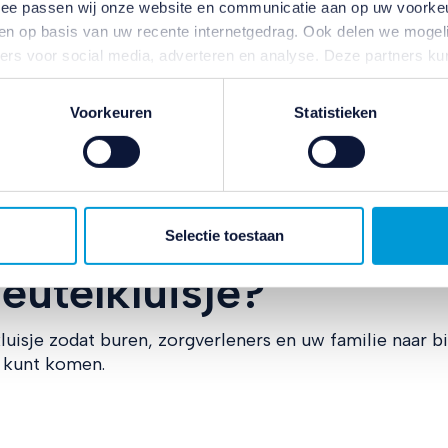
een veilige personenalarmering. In een noodsituatie i
ermee passen wij onze website en communicatie aan op uw voorke
iken. Bovendien heeft u in huis uw mobiele telefoon 
zien op basis van uw recente internetgedrag. Ook delen we mogeli
r de wc gaat, iets haalt op een andere verdieping of ‘s n
ners voor social media, adverteren en analyse. Deze partners 
atie die u aan ze heeft verstrekt of die ze hebben verzameld o
ater van gedachten? U kunt uw voorkeuren aanpassen of uw toes
Voorkeuren
Statistieken
e linksonder.
ivacybeleid
en
cookiebeleid
.
personenalarmering, kunt u een deel van de kosten ver
rover vindt u op: https://bit.ly/personenalarmering-
Selectie toestaan
leutelkluisje?
luisje zodat buren, zorgverleners en uw familie naar b
r kunt komen.