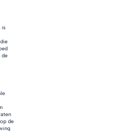
 is
 die
goed
n de
le
n
raten
 op de
wing