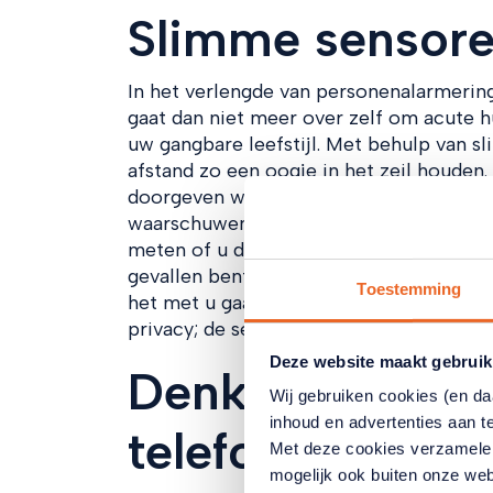
Slimme sensor
In het verlengde van personenalarmerin
gaat dan niet meer over zelf om acute h
uw gangbare leefstijl. Met behulp van 
afstand zo een oogje in het zeil houden
doorgeven waar u zich bevindt in huis. 
waarschuwen als u ongewoon lang op het 
meten of u de koelkast wel heeft geopen
gevallen bent en lang op dezelfde plek l
Toestemming
het met u gaat en dat geeft beide partij
privacy; de sensoren zijn geen camera's e
Deze website maakt gebruik
Denk niet: ‘Maa
Wij gebruiken cookies (en d
inhoud en advertenties aan t
telefoon toch?’
Met deze cookies verzamele
mogelijk ook buiten onze web