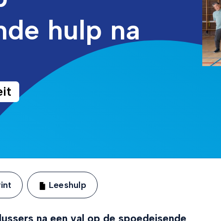
nde hulp na
it
int
Leeshulp
lussers na een val op de spoedeisende