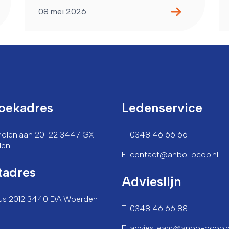
08 mei 2026
oekadres
Ledenservice
lmolenlaan 20-22 3447 GX
T: 0348 46 66 66
den
E: contact@anbo-pcob.nl
tadres
Advieslijn
us 2012 3440 DA Woerden
T: 0348 46 66 88
E: adviesteam@anbo-pcob.n