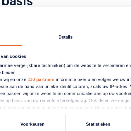
 basis
blijven staan en valpartijen te voorkomen, weet ook D
in Beweging is hij dagelijks bezig om ouderen op een
en. "Blijven bewegen is de sleutel tot een fit en sterk
wikkeld te zijn. Denk aan een dagelijkse wandeling, wa
Details
matig opstaan van je stoel. Elke beweging telt en hou
este valpreventie die er is."
 van cookies
Ouder
en
Wijzer. Het magazine van ANBO-PCOB wordt v
aarmee vergelijkbare technieken) om de website te verbeteren e
e bieden.
n wij en onze
110 partners
informatie over u en volgen we uw in
site aan de hand van unieke identificatoren, zoals uw IP-adres
ermee passen wij onze website en communicatie aan op uw voorke
zien op basis van uw recente internetgedrag. Ook delen we mogeli
ners voor social media, adverteren en analyse. Deze partners 
laatste
atie die u aan ze heeft verstrekt of die ze hebben verzameld o
ater van gedachten? U kunt uw voorkeuren aanpassen of uw toes
Voorkeuren
Statistieken
e linksonder.