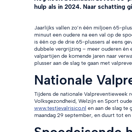
hulp als in 2024. Naar schatting g
Jaarlijks vallen zo’n één miljoen 65-plu
minuut een oudere na een val op de spoe
is één op de drie 65-plussers al eens ge
dubbele vergrijzing – meer ouderen én e
valpartijen de komende jaren naar verwa
plusser aan de slag te gaan met valpreve
Nationale Valp
Tijdens de nationale Valpreventieweek 
Volksgezondheid, Welzijn en Sport ouder
www.testjevalrisico.nl
en aan de slag te 
maandag 29 september, en duurt tot en