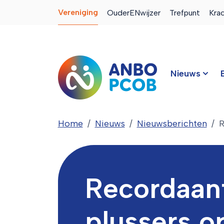
Vereniging
OuderENwijzer
Trefpunt
Kra
Nieuws
Home
Nieuws
Nieuwsberichten
R
Recordaan
plussers o