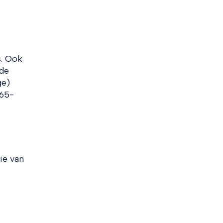
s. Ook
 de
ge)
 65-
ie van