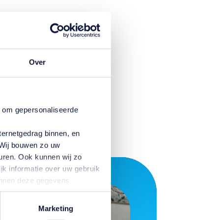
uco
 lijf,
t
Over
dt je
anaf
n om gepersonaliseerde
ternetgedrag binnen, en
. Wij bouwen zo uw
uren. Ook kunnen wij zo
jk informatie over uw gebruik
kunnen deze gegevens
p basis van uw gebruik van
temming intrekken door te
Marketing