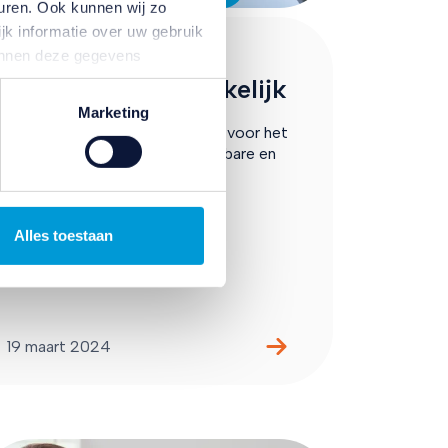
uren. Ook kunnen wij zo
jk informatie over uw gebruik
Meer toiletten in
kunnen deze gegevens
p basis van uw gebruik van
Nederland noodzakelijk
temming intrekken door te
Marketing
ANBO-PCOB maakt zich hard voor het
realiseren van voldoende openbare en
opengestelde toiletten.
Alles toestaan
19 maart 2024