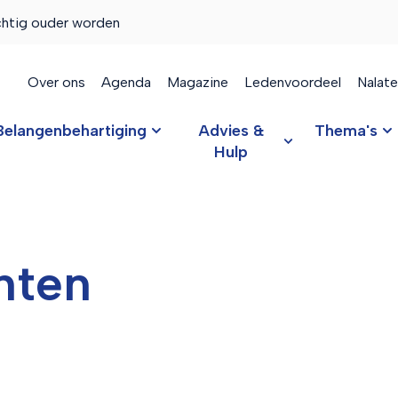
chtig ouder worden
Over ons
Agenda
Magazine
Ledenvoordeel
Nalat
Belangenbehartiging
Advies &
Thema's
Hulp
hten