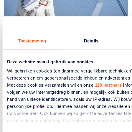
Verkiezingen
Toestemming
Details
Carola Schouten:
‘Gemeenteraadsverkiezingen
Deze website maakt gebruik van cookies
hebben de meeste impact
Wij gebruiken cookies (en daarmee vergelijkbare technieken
dichtbij huis’
verbeteren en om gepersonaliseerde inhoud en advertenties 
Met deze cookies verzamelen wij en onze
110 partners
info
Gemeenteraadsverkiezingen hebben de meeste
volgen we uw internetgedrag binnen, en mogelijk ook buiten
impact op de wereld net buiten de voordeur. Dat
hand van unieke identificatoren, zoals uw IP-adres. Wij bou
zegt Carola Schouten, sinds oktober 2024
burgemeester van Rotterdam, in de nieuwe editie
persoonlijke profiel op. Hiermee passen wij onze website e
van OuderENwijzer, het magazine van ANBO-
uw voorkeuren. Ook kunnen wij zo gerichte advertenties late
PCOB.
uw recente internetgedrag. Ook delen we mogelijk informatie
onze site met onze partners voor social media, adverteren 